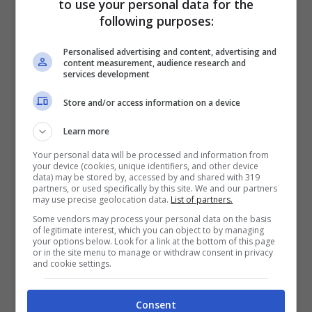
to use your personal data for the
Milan
forte che possa avere tutto nella
following purposes:
stessa rosa a livello di qualità di giocatori.
Personalised advertising and content, advertising and
Una squadra giovane ma anche esperta,
content measurement, audience research and
services development
capace di avere forza fisica e qualità.
Store and/or access information on a device
Occhio quindi a quelli che sono i nomi che
Learn more
possono spuntare fuori in vista del
Your personal data will be processed and information from
prossimo anno considerando che il club è
your device (cookies, unique identifiers, and other device
data) may be stored by, accessed by and shared with 319
già a lavoro e presto potrebbe arrivare la
partners, or used specifically by this site. We and our partners
may use precise geolocation data.
List of partners.
svolta per un
nuovo acquisto del Milan
.
Some vendors may process your personal data on the basis
of legitimate interest, which you can object to by managing
your options below. Look for a link at the bottom of this page
Ci sono delle novità che riguardano proprio
or in the site menu to manage or withdraw consent in privacy
and cookie settings.
questa svolta che può essere fatta dal
Milan
che pensa a dei nuovi giocatori da
Consent