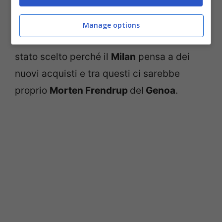
inserire in rosa. Ora ci sono delle novità
che riguardano quello che può essere il
Manage options
futuro del calciatore che sembra essere
stato scelto perché il
Milan
pensa a dei
nuovi acquisti e tra questi ci sarebbe
proprio
Morten Frendrup
del
Genoa
.