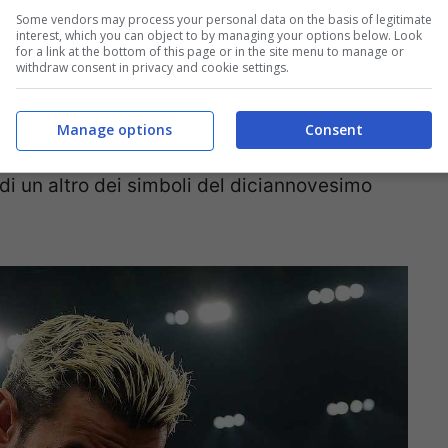
Some vendors may process your personal data on the basis of legitimate
interest, which you can object to by managing your options below. Look
for a link at the bottom of this page or in the site menu to manage or
withdraw consent in privacy and cookie settings.
però,
quello di Theo Hernandez non sarà
Manage options
Consent
ghe, un altro dei rossoneri potrà dire addio al
 di un altro dei simboli del diciannovesimo