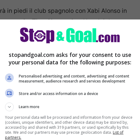
à in piedi il club spagnolo con Xabi Alonso in
ra una volta Theo Hernandez
. Uno dei due
via per 30-40 milioni di euro
, col club
 Il
Real Madrid
dal canto proprio e con
poco o nulla, sarà pronto ad
accontentare il
stopandgoal.com asks for your consent to use
your personal data for the following purposes:
ttendo sul tavolo 40 o 45 milioni di euro,
posta rossonera.
Personalised advertising and content, advertising and content
measurement, audience research and services development
Store and/or access information on a device
Learn more
Your personal data will be processed and information from your device
(cookies, unique identifiers, and other device data) may be stored by,
accessed by and shared with 319 partners, or used specifically by this
site. We and our partners may use precise geolocation data.
List of
partners.