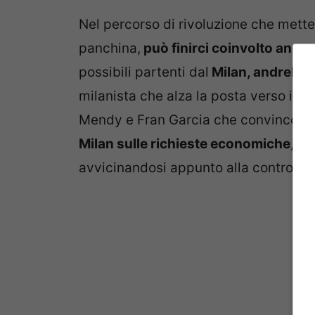
Nel percorso di rivoluzione che metter
panchina,
può finirci coinvolto anco
possibili partenti dal
Milan, andrebbe 
milanista che alza la posta verso i 50.
Mendy e Fran Garcia che convincono 
Milan sulle richieste economiche
, me
avvicinandosi appunto alla contropro