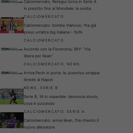
Calciomercato, Retegui torna in Serie A
in prestito fino al Mondiale: la svolta
CALCIOMERCATO
Calciomercato: bomba Vlahovic, l’ha già
preso un’altra big italiana – SUN
CALCIOMERCATO
Accordo con la Fiorentina, SKY: “Via
libera per Kean”
CALCIOMERCATO
,
NEWS
Arriva Perin in porta: la Juventus strappa
l’erede al Napoli
NEWS
,
SERIE B
Serie B, 16 in ospedale: denuncia shock,
cosa è successo
CALCIOMERCATO
,
SERIE A
Calciomercato: arriva Kean, l’ha chiesto il
nuovo allenatore