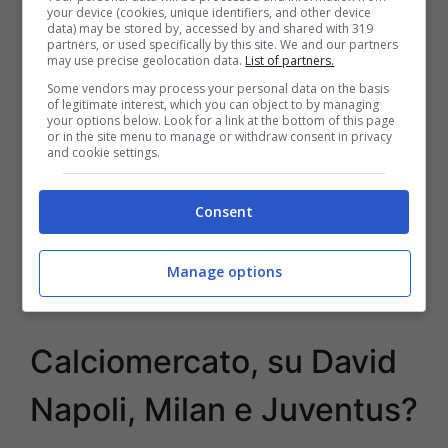
your device (cookies, unique identifiers, and other device
data) may be stored by, accessed by and shared with 319
partners, or used specifically by this site. We and our partners
may use precise geolocation data.
List of partners.
Some vendors may process your personal data on the basis
of legitimate interest, which you can object to by managing
your options below. Look for a link at the bottom of this page
or in the site menu to manage or withdraw consent in privacy
and cookie settings.
Consent
Manage options
Jonathan David obiettivo della Juventus (la presse foto) –
stopandgoal.com
Calciomercato, su David
Napoli, Milan e Juventus?