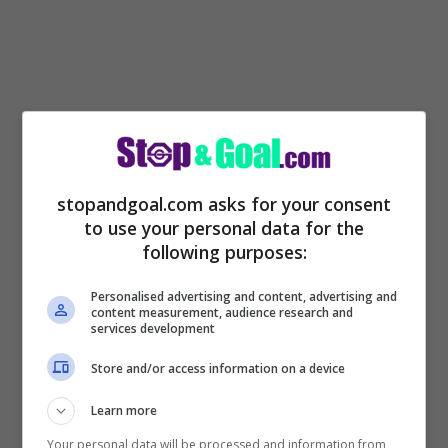
stopandgoal.com asks for your consent
to use your personal data for the
following purposes:
Ecco perché, indirettamente, il presidente
Personalised advertising and content, advertising and
content measurement, audience research and
dell’Inter ha chiuso le porte all’arrivo in
services development
nerazzurro di
David che in Italia interessa
Store and/or access information on a device
ad altre 3 società.
Learn more
Your personal data will be processed and information from