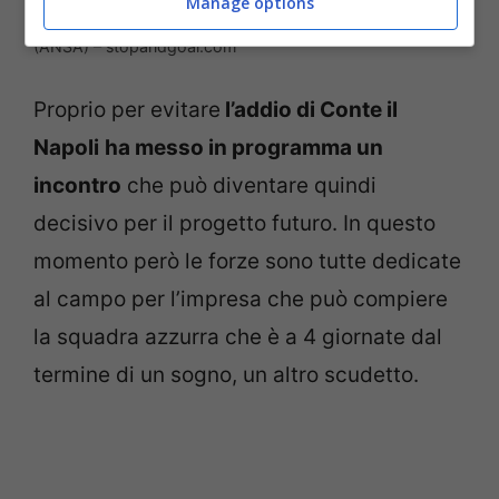
Manage options
Calciomercato Napoli: incontro con Conte, la svolta
(ANSA) – stopandgoal.com
Proprio per evitare
l’addio di Conte il
Napoli
ha messo in programma un
incontro
che può diventare quindi
decisivo per il progetto futuro. In questo
momento però le forze sono tutte dedicate
al campo per l’impresa che può compiere
la squadra azzurra che è a 4 giornate dal
termine di un sogno, un altro scudetto.