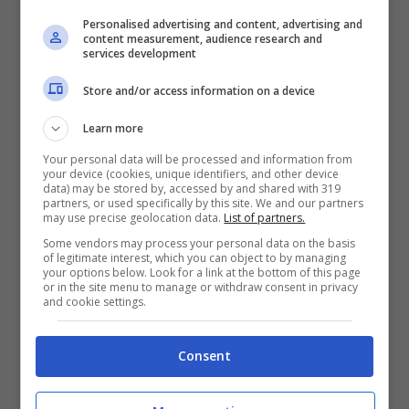
della stagione con il
Napoli
che pensa
Personalised advertising and content, advertising and
davvero di affidarsi ad uno degli allenatori
content measurement, audience research and
services development
del momento, perché l’obiettivo è quello di
Store and/or access information on a device
andare avanti ancora con
Antonio Conte
che però va convinto.
Learn more
Your personal data will be processed and information from
your device (cookies, unique identifiers, and other device
data) may be stored by, accessed by and shared with 319
partners, or used specifically by this site. We and our partners
may use precise geolocation data.
List of partners.
Some vendors may process your personal data on the basis
of legitimate interest, which you can object to by managing
your options below. Look for a link at the bottom of this page
or in the site menu to manage or withdraw consent in privacy
and cookie settings.
Consent