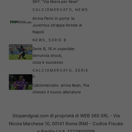
SKY: “Via libera per Kean”
CALCIOMERCATO
,
NEWS
Arriva Perin in porta: la
Juventus strappa l’erede al
Napoli
NEWS
,
SERIE B
Serie B, 16 in ospedale:
denuncia shock,
cosa è successo
CALCIOMERCATO
,
SERIE
A
Calciomercato: arriva Kean, l’ha
chiesto il nuovo allenatore
Stopandgoal.com di proprietà di WEB 365 SRL - Via
Nicola Marchese 10, 00141 Roma (RM) - Codice Fiscale
e Partita I.V.A. 12279101005