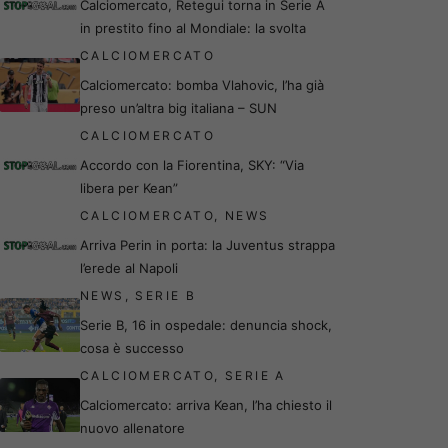
Calciomercato, Retegui torna in Serie A
in prestito fino al Mondiale: la svolta
CALCIOMERCATO
Calciomercato: bomba Vlahovic, l’ha già
preso un’altra big italiana – SUN
CALCIOMERCATO
Accordo con la Fiorentina, SKY: “Via
libera per Kean”
CALCIOMERCATO
,
NEWS
Arriva Perin in porta: la Juventus strappa
l’erede al Napoli
NEWS
,
SERIE B
Serie B, 16 in ospedale: denuncia shock,
cosa è successo
CALCIOMERCATO
,
SERIE A
Calciomercato: arriva Kean, l’ha chiesto il
nuovo allenatore