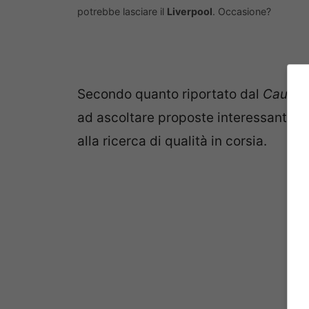
potrebbe lasciare il
Liverpool
. Occasione?
Secondo quanto riportato dal
Caught
ad ascoltare proposte interessanti per 
alla ricerca di qualità in corsia.