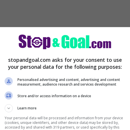
Offside
, il club inglese in estate sarà pronto
l’esterno. Un invito anche per i club italiani
stopandgoal.com asks for your consent to use
your personal data for the following purposes:
Personalised advertising and content, advertising and content
measurement, audience research and services development
Store and/or access information on a device
Learn more
Your personal data will be processed and information from your device
(cookies, unique identifiers, and other device data) may be stored by,
accessed by and shared with 319 partners, or used specifically by this