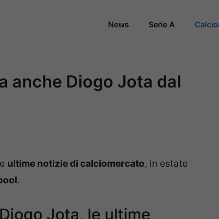
News
Serie A
Calci
va anche Diogo Jota dal
le
ultime notizie di calciomercato
, in estate
pool
.
Diogo Jota, le ultime