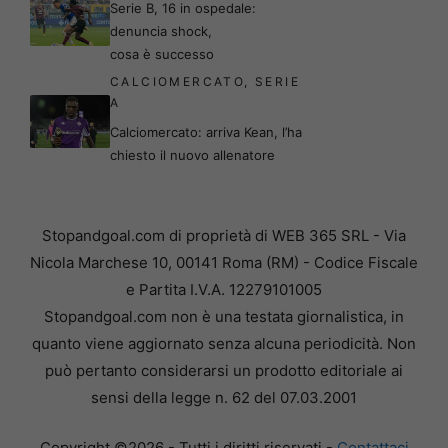
Serie B, 16 in ospedale:
denuncia shock,
cosa è successo
CALCIOMERCATO
,
SERIE
A
Calciomercato: arriva Kean, l’ha
chiesto il nuovo allenatore
Stopandgoal.com di proprietà di WEB 365 SRL - Via
Nicola Marchese 10, 00141 Roma (RM) - Codice Fiscale
e Partita I.V.A. 12279101005
Stopandgoal.com non è una testata giornalistica, in
quanto viene aggiornato senza alcuna periodicità. Non
può pertanto considerarsi un prodotto editoriale ai
sensi della legge n. 62 del 07.03.2001
Copyright ©2026 - Tutti i diritti riservati -
Contattaci