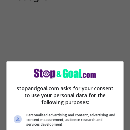
stopandgoal.com asks for your consent
Il Liverpool si è laureato campione
to use your personal data for the
d’Inghilterra
per la ventesima volta nella
following purposes:
sua storia, con quattro giornate di anticipo
Personalised advertising and content, advertising and
content measurement, audience research and
ma tra
i calciatori “non campioni”,
in
services development