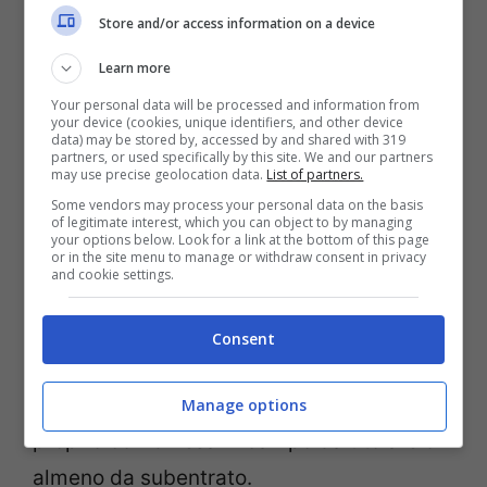
questo momento, c’è anche
Federico
Store and/or access information on a device
Chiesa.
Learn more
Your personal data will be processed and information from
L’attaccante italiano ha collezionato
your device (cookies, unique identifiers, and other device
data) may be stored by, accessed by and shared with 319
appena
quattro presenze con il Liverpool
partners, or used specifically by this site. We and our partners
may use precise geolocation data.
List of partners.
e da regolamento della Premier League
Some vendors may process your personal data on the basis
non riceverà la medaglia da campione.
of legitimate interest, which you can object to by managing
your options below. Look for a link at the bottom of this page
Servirà collezionare almeno un’altra
or in the site menu to manage or withdraw consent in privacy
and cookie settings.
presenza per laurerarsi campione e non è
detto che Arne Slot gliela conceda. Anche
Consent
se a conti fatti potrebbe essere il momento
giusto per sperimentare cose nuove,
Manage options
proprio con Chiesa in campo da titolare o
almeno da subentrato.