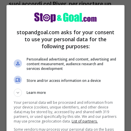
suoi accordi col River, per riportare un
talento argentino al Maradona.
stopandgoal.com asks for your consent
to use your personal data for the
following purposes:
Personalised advertising and content, advertising and
content measurement, audience research and
services development
Store and/or access information on a device
Learn more
Your personal data will be processed and information from
your device (cookies, unique identifiers, and other device
Dal River – rivali di sempre del Boca che fu
data) may be stored by, accessed by and shared with 319
partners, or used specifically by this site. We and our partners
di Diego – al Maradona di Napoli.
È l’ipotesi
may use precise geolocation data.
List of partners.
concreta del
Napoli
che segue sì,
Franco
Some vendors may process your personal data on the basis