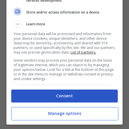
services development
completamente a David De Gea.
Grazie
Store and/or access information on a device
alle sue prestazioni i Viola hanno chiuso
Learn more
quattro clean sheet negli ultimi due mesi. Il
Your personal data will be processed and information from
classe ’90 trasmette una sicurezza
your device (cookies, unique identifiers, and other device
data) may be stored by, accessed by and shared with 319
importante alla retroguardia di Raffaele
partners, or used specifically by this site. We and our partners
may use precise geolocation data.
List of partners.
Palladino, senza il bisogno di urlare o
Some vendors may process your personal data on the basis
scomporsi.
of legitimate interest, which you can object to by managing
your options below. Look for a link at the bottom of this page
or in the site menu to manage or withdraw consent in privacy
and cookie settings.
Secondo quanto riferisce
Il Corriere dello
Sport
,
la Fiorentina vuole trattenere De
Consent
Gea
ed è pronta a offrrie un rinnovo di
contratto per basare sulla sua esperienza il
Manage options
futuro del club.