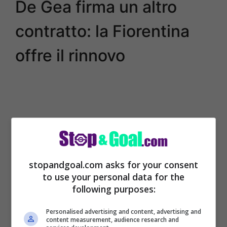
De Gea firma un altro
contratto: la Fiorentina
offre il rinnovo
stopandgoal.com asks for your consent
to use your personal data for the
following purposes:
Personalised advertising and content, advertising and
La Fiorentina si sta affidando
content measurement, audience research and