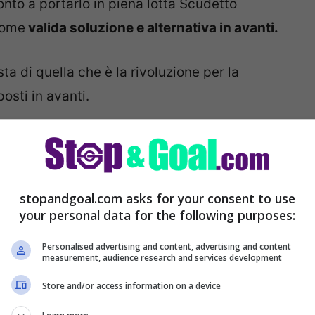
onto a portarlo in piena lotta Scudetto
come
valida soluzione e alternativa in avanti.
ista di quella che è la rivoluzione per la
osti in avanti.
stopandgoal.com asks for your consent to use
your personal data for the following purposes:
Personalised advertising and content, advertising and content
measurement, audience research and services development
Store and/or access information on a device