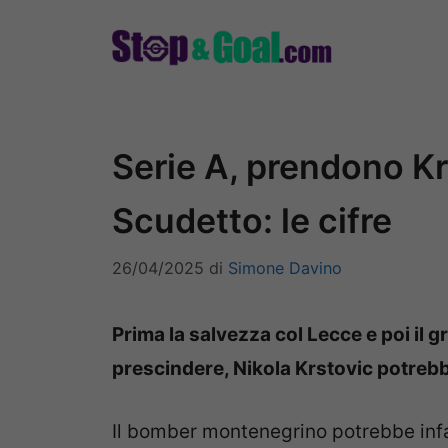
Vai
al
contenuto
Serie A, prendono K
Scudetto: le cifre
26/04/2025
di
Simone Davino
Prima la salvezza col Lecce e poi il 
prescindere, Nikola Krstovic potrebb
Il bomber montenegrino potrebbe infatt