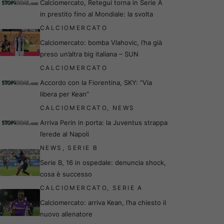
Calciomercato, Retegui torna in Serie A
in prestito fino al Mondiale: la svolta
CALCIOMERCATO
Calciomercato: bomba Vlahovic, l’ha già
preso un’altra big italiana – SUN
CALCIOMERCATO
Accordo con la Fiorentina, SKY: “Via
libera per Kean”
CALCIOMERCATO
,
NEWS
Arriva Perin in porta: la Juventus strappa
l’erede al Napoli
NEWS
,
SERIE B
Serie B, 16 in ospedale: denuncia shock,
cosa è successo
CALCIOMERCATO
,
SERIE A
Calciomercato: arriva Kean, l’ha chiesto il
nuovo allenatore