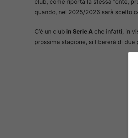
club, come riporta la stessa fonte, pr
quando, nel 2025/2026 sarà scelto 
C’è un club
in Serie A
che infatti, in v
prossima stagione, si libererà di due p