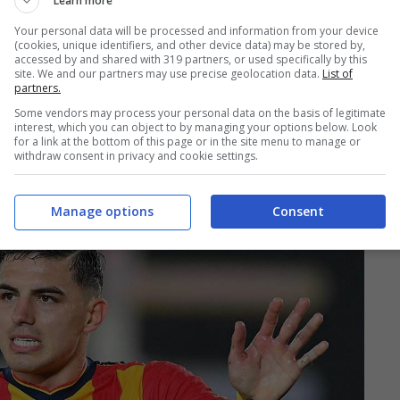
Learn more
efinitivo, da circa 50 o 60 milioni e l’altro per
Your personal data will be processed and information from your device
rà confermato, con ritorno al PSG per Kolo
(cookies, unique identifiers, and other device data) may be stored by,
accessed by and shared with 319 partners, or used specifically by this
che, prendendo Krstovic in estate, si
site. We and our partners may use precise geolocation data.
List of
partners.
ad un altro grande centravanti
che i
Some vendors may process your personal data on the basis of legitimate
interest, which you can object to by managing your options below. Look
in un cerchio che si stringe per Giuntoli, in
for a link at the bottom of this page or in the site menu to manage or
withdraw consent in privacy and cookie settings.
26.
Manage options
Consent