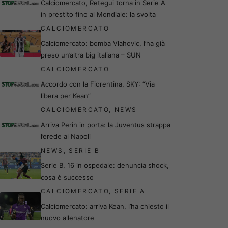
Calciomercato, Retegui torna in Serie A
in prestito fino al Mondiale: la svolta
CALCIOMERCATO
Calciomercato: bomba Vlahovic, l’ha già
preso un’altra big italiana – SUN
CALCIOMERCATO
Accordo con la Fiorentina, SKY: “Via
libera per Kean”
CALCIOMERCATO
,
NEWS
Arriva Perin in porta: la Juventus strappa
l’erede al Napoli
NEWS
,
SERIE B
Serie B, 16 in ospedale: denuncia shock,
cosa è successo
CALCIOMERCATO
,
SERIE A
Calciomercato: arriva Kean, l’ha chiesto il
nuovo allenatore