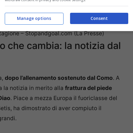
ranno lunghi e adesso cambia tutto, anche sul
Manage options
Consent
stagione – Stopandgoal.com (La Presse)
 che cambia: la notizia dal
a,
dopo l’allenamento sostenuto dal Como
. A
la notizia in merito alla
frattura del piede
Diao
. Piace a mezza Europa il fuoriclasse del
tis, ha dimostrato di aver compiuto il
grandi.