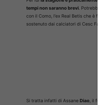
Per lui
la stagione è praticamente fin
tempi non saranno brevi
. Potrebbe a
con il Como, l’ex Real Betis che è fin
sostenuto dai calciatori di Cesc Fabr
Si tratta infatti di Assane
Diao
, il fuo