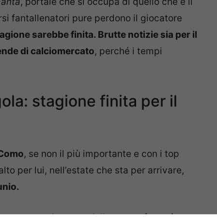
Fanta
, portale che si occupa di quello che è il
rsi fantallenatori pure perdono il giocatore
tagione sarebbe finita. Brutte notizie sia per il
ende di calciomercato
, perché i tempi
la: stagione finita per il
l Como
, se non il più importante e con i top
lto per lui, nell’estate che sta per arrivare,
unio.