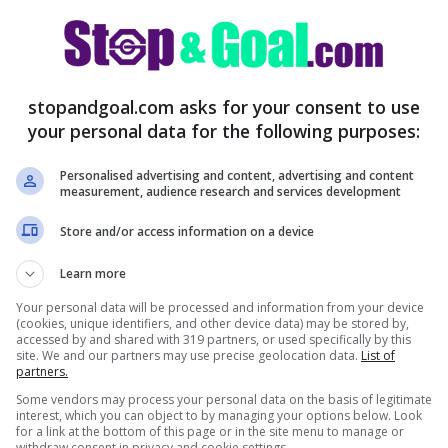
ita
e, come riportato dalla stessa fonte,
i
ver giocato già quella che è l’ultima partita
ito KO nel corso dell’ultimo allenamento
egas.
stopandgoal.com asks for your consent to use
your personal data for the following purposes:
Personalised advertising and content, advertising and content
measurement, audience research and services development
Store and/or access information on a device
Learn more
Your personal data will be processed and information from your device
(cookies, unique identifiers, and other device data) may be stored by,
accessed by and shared with 319 partners, or used specifically by this
site. We and our partners may use precise geolocation data.
List of
partners.
Some vendors may process your personal data on the basis of legitimate
interest, which you can object to by managing your options below. Look
riclasse del
Como
finito in infermeria a causa
for a link at the bottom of this page or in the site menu to manage or
withdraw consent in privacy and cookie settings.