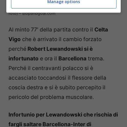
Manage options
Infortunio prima di Barcellona-Inter: le ultime (la presse
foto) – stopandgoal.com
Al minto 77′ della partita contro il
Celta
Vigo
che è arrivato il cambio forzato
perché
Robert Lewandowski si è
infortunato
e ora il
Barcellona
trema.
Perché il centravanti polacco si è
accasciato toccandosi il flessore della
coscia destra e si è subito percepito il
pericolo del problema muscolare.
Infortunio per Lewandowski che rischia di
fargli saltare Barcellona-Inter di