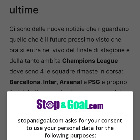
ultime
Ci sono delle nuove notizie che riguardano
quello che è il futuro prossimo visto che
ora si entra nel vivo del finale di stagione e
della tanto ambita
Champions League
dove sono 4 le squadre rimaste in corsa:
Barcellona
,
Inter
,
Arsenal
e
PSG
e proprio
il club italiano ora ha ricevuto una notizia
molto importante su quanto accaduto.
stopandgoal.com asks for your consent
to use your personal data for the
following purposes: