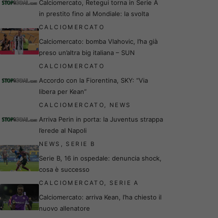
Calciomercato, Retegui torna in Serie A
in prestito fino al Mondiale: la svolta
CALCIOMERCATO
Calciomercato: bomba Vlahovic, l’ha già
preso un’altra big italiana – SUN
CALCIOMERCATO
Accordo con la Fiorentina, SKY: “Via
libera per Kean”
CALCIOMERCATO
,
NEWS
Arriva Perin in porta: la Juventus strappa
l’erede al Napoli
NEWS
,
SERIE B
Serie B, 16 in ospedale: denuncia shock,
cosa è successo
CALCIOMERCATO
,
SERIE A
Calciomercato: arriva Kean, l’ha chiesto il
nuovo allenatore