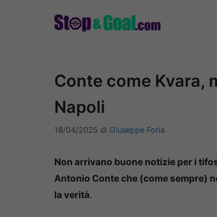
Vai
al
contenuto
Conte come Kvara, me
Napoli
18/04/2025
di
Giuseppe Foria
Non arrivano buone notizie per i tifo
Antonio Conte che (come sempre) non
la verità
.