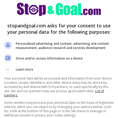
ome Kvara? Il messaggio ai
stopandgoal.com asks for your consent to use
your personal data for the following purposes:
e notizie che riguardano quello che può
Personalised advertising and content, advertising and content
 possa davvero andare incontro a quello che
measurement, audience research and services development
i
per tornare alla
Juve
o firmare comunque
Store and/or access information on a device
are per il massimo dei suoi obiettivi.
Learn more
Your personal data will be processed and information from your device
(cookies, unique identifiers, and other device data) may be stored by,
accessed by and shared with 319 partners, or used specifically by this
site. We and our partners may use precise geolocation data.
List of
partners.
Some vendors may process your personal data on the basis of legitimate
interest, which you can object to by managing your options below. Look
for a link at the bottom of this page or in the site menu to manage or
withdraw consent in privacy and cookie settings.