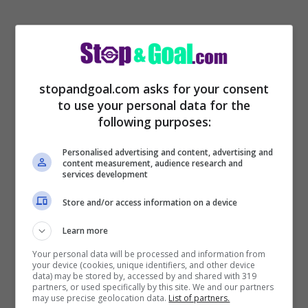
stopandgoal.com asks for your consent
to use your personal data for the
following purposes:
Personalised advertising and content, advertising and
content measurement, audience research and
services development
Sono diversi i giocatori che piacciono
Store and/or access information on a device
all’
Inter
e non solo, perché in
Serie A
c’è
Learn more
aria che molti giocatori finiti nel mirino di
Your personal data will be processed and information from
your device (cookies, unique identifiers, and other device
più big italiane possano essere
data) may be stored by, accessed by and shared with 319
partners, or used specifically by this site. We and our partners
protagonisti di aste e tira e molla continui.
may use precise geolocation data.
List of partners.