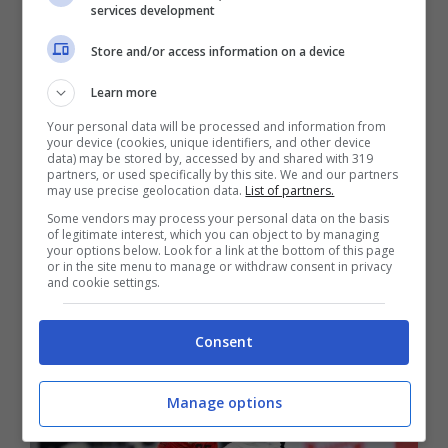
services development
degli acquisti di questo spessore che
Store and/or access information on a device
hanno fatto sognare in grande la piazza.
Learn more
Adesso, con uno spogliatio composto da
Your personal data will be processed and information from
your device (cookies, unique identifiers, and other device
data) may be stored by, accessed by and shared with 319
giocatori prevalentemente giovani,
partners, or used specifically by this site. We and our partners
may use precise geolocation data.
List of partners.
l’ingaggio di Thomas Muller può solo fare
Some vendors may process your personal data on the basis
bene alla Fiorentina che dopo De Gea
of legitimate interest, which you can object to by managing
your options below. Look for a link at the bottom of this page
sogna anche l’arrivo del tedesco.
or in the site menu to manage or withdraw consent in privacy
and cookie settings.
Consent
Manage options