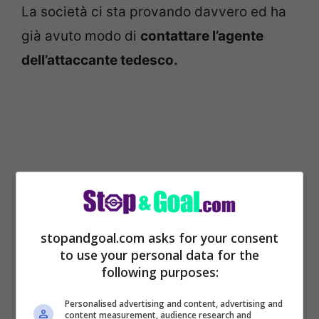
La società ci sta provando davvero ed ha
già avuto modo di
contattare l’agente
dell’attaccante tedesco.
stopandgoal.com asks for your consent
to use your personal data for the
following purposes:
Il presidente, non nuovo a questi colpi a
Personalised advertising and content, advertising and
content measurement, audience research and
sorpresa, già in passato ha messo a segno