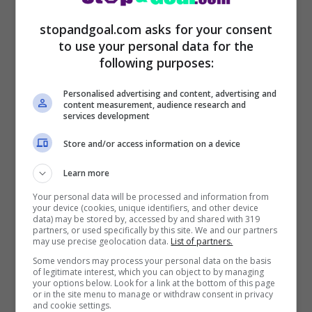
L’argentino ha saputo mettere in mostra le
stopandgoal.com asks for your consent
sue ottime qualità e il suo estro, tanto da
to use your personal data for the
following purposes:
fare le fortune della squadra di
Fabregas
che si è affidato completamente alle sue
Personalised advertising and content, advertising and
content measurement, audience research and
caratteristiche per sviluppare un
gioco
services development
“alla spagnola”
e portare al Como
Store and/or access information on a device
un’identità ben precisa.
Learn more
Your personal data will be processed and information from
Si parla di tanti accordi e colloqui
your device (cookies, unique identifiers, and other device
data) may be stored by, accessed by and shared with 319
importanti per il
futuro di Nico Paz,
con le
partners, or used specifically by this site. We and our partners
may use precise geolocation data.
List of partners.
italiane e alcune squadre straniere che lo
Some vendors may process your personal data on the basis
hanno inserito nella lista dei possibili
of legitimate interest, which you can object to by managing
your options below. Look for a link at the bottom of this page
or in the site menu to manage or withdraw consent in privacy
acuquisti. Del futuro di Nico Paz ne ha
and cookie settings.