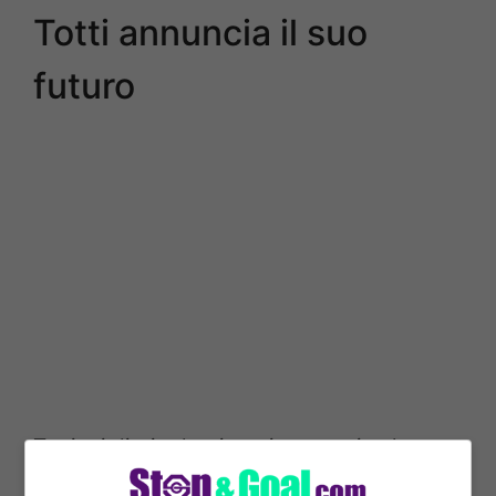
Totti annuncia il suo
futuro
Tra i migliori talenti oggi presenti nel
calcio italiano
c’è sicuramente
Nico Paz.