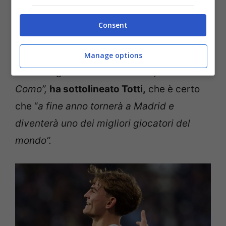
parlato anche
Francesco Totti
che è certo
che l’argentino avrà una carriera brillante.
Consent
“
Credo che il Real Madrid abbia fatto la
Manage options
scelta migliore mandandolo in prestito al
Como”,
ha sottolineato Totti,
che è certo
che “
a
fine anno tornerà a Madrid e
diventerà uno dei migliori giocatori del
mondo”.