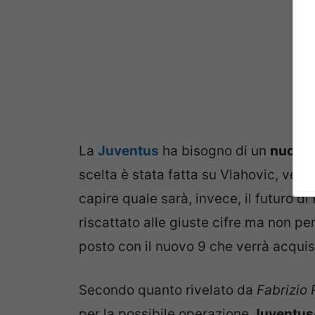
La
Juventus
ha bisogno di un
nuovo 
scelta è stata fatta su Vlahovic, verrà
capire quale sarà, invece, il futuro d
riscattato alle giuste cifre ma non per 
posto con il nuovo 9 che verrà acquis
Secondo quanto rivelato da
Fabrizio
per la possibile operazione
Juventus