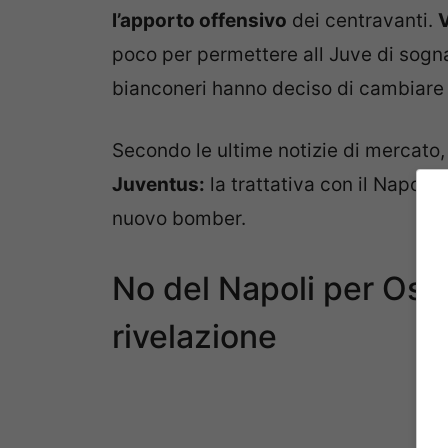
l’apporto offensivo
dei centravanti.
poco per permettere all Juve di sogn
bianconeri hanno deciso di cambiare 
Secondo le ultime notizie di mercato
Juventus:
la trattativa con il Napoli 
nuovo bomber.
No del Napoli per Osim
rivelazione