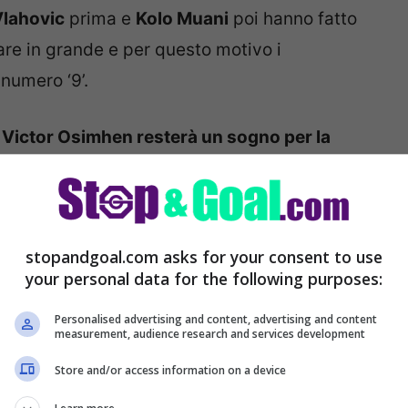
Vlahovic
prima e
Kolo Muani
poi hanno fatto
are in grande e per questo motivo i
numero ‘9’.
,
Victor Osimhen resterà un sogno per la
non prenderà il via, Giuntoli dovrà cercare un
hen alla Juve: la
stopandgoal.com asks for your consent to use
your personal data for the following purposes:
Personalised advertising and content, advertising and content
measurement, audience research and services development
Store and/or access information on a device