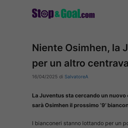
Vai
al
contenuto
Niente Osimhen, la
per un altro centrava
16/04/2025
di
SalvatoreA
La Juventus sta cercando un nuovo c
sarà Osimhen il prossimo ‘9’ biancon
I bianconeri stanno lottando per un 