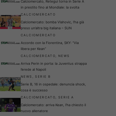
Calciomercato, Retegui torna in Serie A
in prestito fino al Mondiale: la svolta
CALCIOMERCATO
Calciomercato: bomba Vlahovic, l’ha già
preso un’altra big italiana – SUN
CALCIOMERCATO
Accordo con la Fiorentina, SKY: “Via
libera per Kean”
CALCIOMERCATO
,
NEWS
Arriva Perin in porta: la Juventus strappa
l’erede al Napoli
NEWS
,
SERIE B
Serie B, 16 in ospedale: denuncia shock,
cosa è successo
CALCIOMERCATO
,
SERIE A
Calciomercato: arriva Kean, l’ha chiesto il
nuovo allenatore