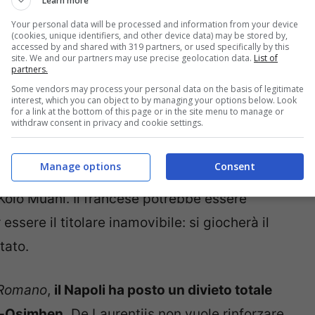
Learn more
Your personal data will be processed and information from your device
(cookies, unique identifiers, and other device data) may be stored by,
accessed by and shared with 319 partners, or used specifically by this
site. We and our partners may use precise geolocation data.
List of
partners.
Some vendors may process your personal data on the basis of legitimate
interest, which you can object to by managing your options below. Look
for a link at the bottom of this page or in the site menu to manage or
withdraw consent in privacy and cookie settings.
centravanti
per la prossima stagione. La
Manage options
Consent
 ceduto a titolo definitivo e poi ci sarà da
i Kolo Muani. Il francese potrebbe essere
essere il titolare inamovibile: si giocherà il
tato.
 Romano
,
il Napoli ha posto un divieto totale
-Osimhen.
De Laurentiis non vuole rinforzare