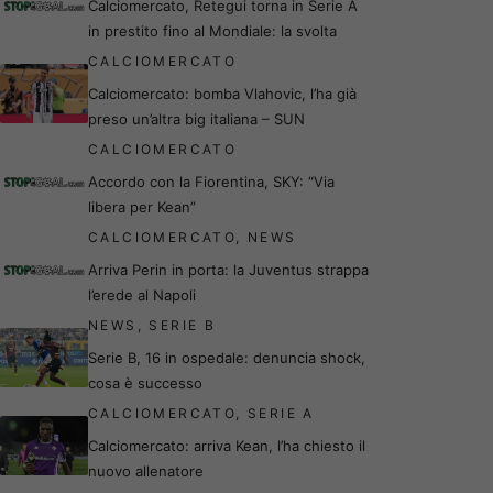
Calciomercato, Retegui torna in Serie A
in prestito fino al Mondiale: la svolta
CALCIOMERCATO
Calciomercato: bomba Vlahovic, l’ha già
preso un’altra big italiana – SUN
CALCIOMERCATO
Accordo con la Fiorentina, SKY: “Via
libera per Kean”
CALCIOMERCATO
,
NEWS
Arriva Perin in porta: la Juventus strappa
l’erede al Napoli
NEWS
,
SERIE B
Serie B, 16 in ospedale: denuncia shock,
cosa è successo
CALCIOMERCATO
,
SERIE A
Calciomercato: arriva Kean, l’ha chiesto il
nuovo allenatore