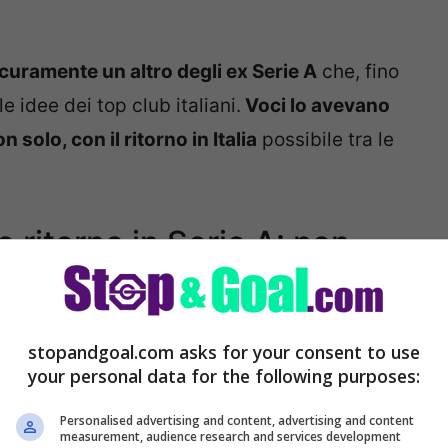
icuramente un altro degli ex Serie A
che, fino
e idee dei top club italiani.
Voci lo avevano
solo, con il ritorno in Italia
possibile tra le
 ritorno in Serie A: non
stopandgoal.com asks for your consent to use
e di calciomercato che riguardano l’ex
your personal data for the following purposes:
si alla fine degli accordi con scadenza al 30
e col
Galatasaray, potrebbe far rientro in
Personalised advertising and content, advertising and content
measurement, audience research and services development