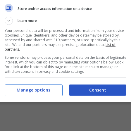
Store and/or access information on a device
 Sampdoria, Fiorentina e ancor prima Pescara,
Learn more
 passati tra Arsenal e Atletico Madrid. In
Your personal data will be processed and information from your device
(cookies, unique identifiers, and other device data) may be stored by,
è da considerare uno dei leader giallorossi
accessed by and shared with 319 partners, or used specifically by this
site. We and our partners may use precise geolocation data.
List of
alatasaray
.
partners.
Some vendors may process your personal data on the basis of legitimate
interest, which you can object to by managing your options below. Look
for a link at the bottom of this page or in the site menu to manage or
withdraw consent in privacy and cookie settings.
Manage options
Consent