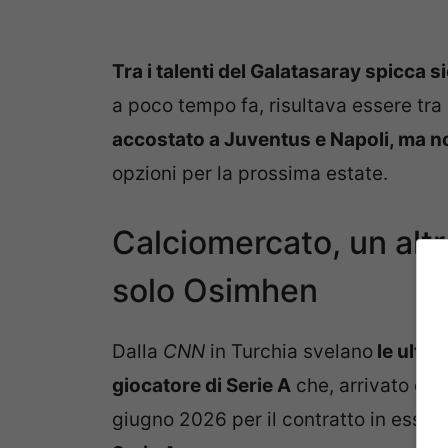
Tra i talenti del Galatasaray spicca s
a poco tempo fa, risultava essere tra l
accostato a Juventus e Napoli, ma non 
opzioni per la prossima estate.
Calciomercato, un altro
solo Osimhen
Dalla
CNN
in Turchia svelano
le ultim
giocatore di Serie A
che, arrivato qua
giugno 2026 per il contratto in esser