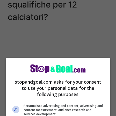
squalifiche per 12
calciatori?
stopandgoal.com asks for your consent
to use your personal data for the
following purposes:
Un momento scuro per il mondo del calcio
Personalised advertising and content, advertising and
italiano perché anche nella massima serie
content measurement, audience research and
services development