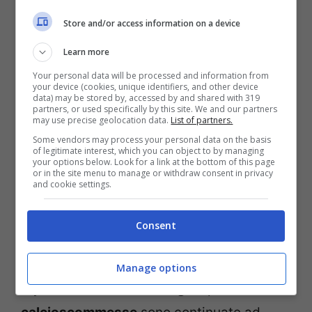
ci sono ora dei problemi da risolvere che
Store and/or access information on a device
portano addirittura a quelle che possono
Learn more
essere le
squalifiche per i calciatori di
Your personal data will be processed and information from
Serie A
coinvolti come accaduto con
your device (cookies, unique identifiers, and other device
data) may be stored by, accessed by and shared with 319
Fagioli
e
Tonali
negli anni precedenti in
partners, or used specifically by this site. We and our partners
may use precise geolocation data.
List of partners.
uno scandalo senza precedenti.
Some vendors may process your personal data on the basis
of legitimate interest, which you can object to by managing
your options below. Look for a link at the bottom of this page
E’ un momento ora più che negativo per il
or in the site menu to manage or withdraw consent in privacy
and cookie settings.
calcio italiano perché la notizia arriva
direttamente dai colleghi del
Corriere della
Consent
Sera
che lanciano l’allarme riguardo quello
che è accaduto negli ultimi mesi. Dopo le
Manage options
squalifiche di Tonali e Fagioli
per