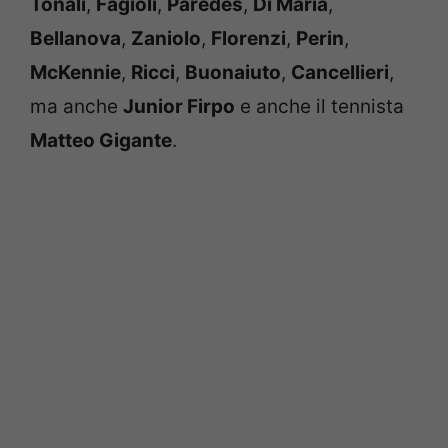
Tonali
,
Fagioli
,
Paredes
,
Di Maria
,
Bellanova
,
Zaniolo
,
Florenzi
,
Perin
,
McKennie
,
Ricci
,
Buonaiuto
,
Cancellieri
,
ma anche
Junior Firpo
e anche il tennista
Matteo Gigante
.