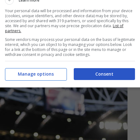
Learn more
Your personal data will be processed and information from your device
(cookies, unique identifiers, and other device data) may be stored by,
accessed by and shared with 319 partners, or used specifically by this
site. We and our partners may use precise geolocation data.
List of
partners.
ceicao alla Juventus. Adesso il calciatore
Some vendors may process your personal data on the basis of legitimate
interest, which you can object to by managing your options below. Look
 ultime partite di campionato segneranno il
for a link at the bottom of this page or in the site menu to manage or
withdraw consent in privacy and cookie settings.
i dettagli con
le parole di Tudor che hanno
guardo la gestione del portoghese.
Manage options
Consent