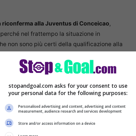
la riconferma alla Juventus di Conceicao
,
erché nel frattempo la situazione in
he non sono più certi della qualificazione alla
ti sul futuro di Conceicao
stopandgoal.com asks for your consent to use
your personal data for the following purposes:
Personalised advertising and content, advertising and content
measurement, audience research and services development
Store and/or access information on a device