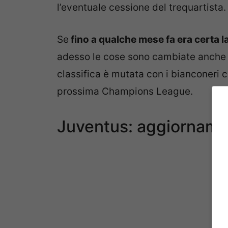
l’eventuale cessione del trequartista.
Se
fino a qualche mese fa era certa 
adesso le cose sono cambiate anche p
classifica è mutata con i bianconeri c
prossima Champions League.
Juventus: aggiornamen