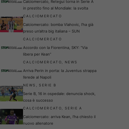
Calciomercato, Retegui torna in Serie A
in prestito fino al Mondiale: la svolta
CALCIOMERCATO
Calciomercato: bomba Vlahovic, l’ha già
preso un’altra big italiana – SUN
CALCIOMERCATO
Accordo con la Fiorentina, SKY: “Via
libera per Kean”
CALCIOMERCATO
,
NEWS
Arriva Perin in porta: la Juventus strappa
l’erede al Napoli
NEWS
,
SERIE B
Serie B, 16 in ospedale: denuncia shock,
cosa è successo
CALCIOMERCATO
,
SERIE A
Calciomercato: arriva Kean, l’ha chiesto il
nuovo allenatore