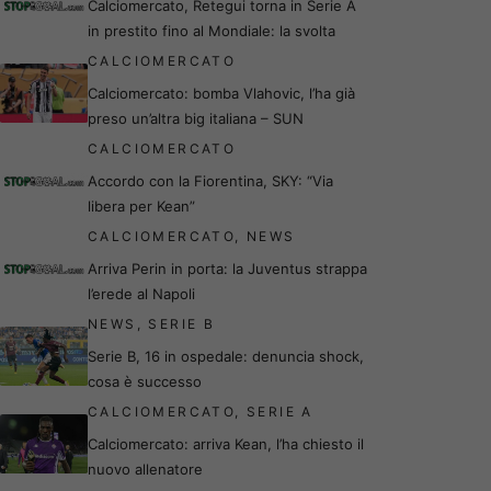
Calciomercato, Retegui torna in Serie A
in prestito fino al Mondiale: la svolta
CALCIOMERCATO
Calciomercato: bomba Vlahovic, l’ha già
preso un’altra big italiana – SUN
CALCIOMERCATO
Accordo con la Fiorentina, SKY: “Via
libera per Kean”
CALCIOMERCATO
,
NEWS
Arriva Perin in porta: la Juventus strappa
l’erede al Napoli
NEWS
,
SERIE B
Serie B, 16 in ospedale: denuncia shock,
cosa è successo
CALCIOMERCATO
,
SERIE A
Calciomercato: arriva Kean, l’ha chiesto il
nuovo allenatore