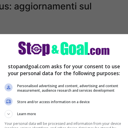
us: aggiornamenti sul
futuro dell’attaccante francese, che ha
ra nel campionato italiano. Dopo un inizio
anche a causa dei problemi recenti che ha
stopandgoal.com asks for your consent to use
re tutto anche l’addio di Thiago Motta e
your personal data for the following purposes:
nta centrale, preferisce Dusan Vlahovic.
Personalised advertising and content, advertising and content
measurement, audience research and services development
i sulla permanenza in bianconero del
Store and/or access information on a device
 di nuovo al Psg, che è pronto a cederlo al
Learn more
Your personal data will be processed and information from your device