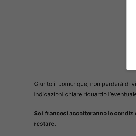
Giuntoli, comunque, non perderà di vi
indicazioni chiare riguardo l’eventua
Se i francesi accetteranno le condiz
restare.