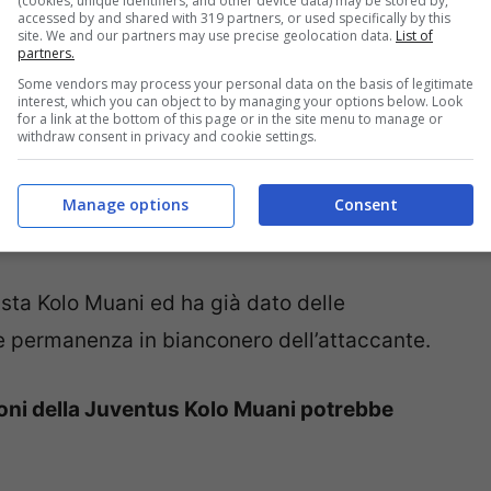
(cookies, unique identifiers, and other device data) may be stored by,
accessed by and shared with 319 partners, or used specifically by this
site. We and our partners may use precise geolocation data.
List of
partners.
Some vendors may process your personal data on the basis of legitimate
interest, which you can object to by managing your options below. Look
for a link at the bottom of this page or in the site menu to manage or
withdraw consent in privacy and cookie settings.
Manage options
Consent
sta Kolo Muani ed ha già dato delle
le permanenza in bianconero dell’attaccante.
ioni della Juventus Kolo Muani potrebbe