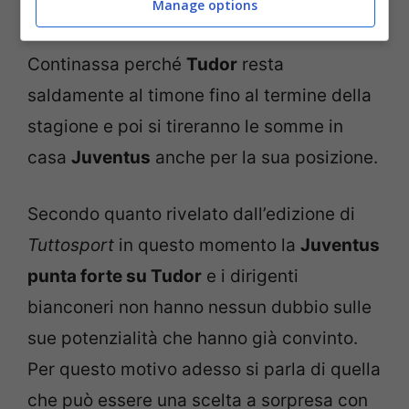
Attenzione adesso a quelle che possono
Manage options
essere le nuove notizie che arrivano dalla
Continassa perché
Tudor
resta
saldamente al timone fino al termine della
stagione e poi si tireranno le somme in
casa
Juventus
anche per la sua posizione.
Secondo quanto rivelato dall’edizione di
Tuttosport
in questo momento la
Juventus
punta forte su Tudor
e i dirigenti
bianconeri non hanno nessun dubbio sulle
sue potenzialità che hanno già convinto.
Per questo motivo adesso si parla di quella
che può essere una scelta a sorpresa con