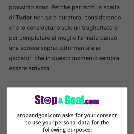
prossimo anno. Perché per molti la scelta
di
Tudor
non sarà duratura, considerando
che lo considerano solo un traghettatore
per completare al meglio l’annata dando
una scossa soprattutto mentale ai
giocatori che in questo momento sembra
essere arrivata.
stopandgoal.com asks for your consent
to use your personal data for the
following purposes: