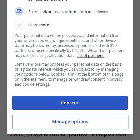
Store and/or access information on a device
Learn more
Your personal data will be processed and information from
your device (cookies, unique identifiers, and other device
data) may be stored by, accessed by and shared with 319
Calciomercato, colpo Dan Ndoye – Stopandgoal.com (La
partners, or used specifically by this site. We and our partners
Presse)
may use precise geolocation data.
List of partners.
Some vendors may process your personal data on the basis
of legitimate interest, which you can object to by managing
Chi prende Dan Ndoye?
your options below. Look for a link at the bottom of this page
or in the site menu to manage or withdraw consent in privacy
and cookie settings.
Mai una stagione così, il
club si è convinto
Consent
Manage options
A gennaio ha tentennato e, ironia della
sorte,
proprio lui ha “punito” il Napoli con