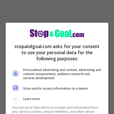
L’idea della società è quella di rinforzare la
rosa in vista dell’inizio della competizione
stopandgoal.com asks for your consent
to use your personal data for the
FIFA
, in programma da giugno a luglio.
following purposes:
C’è una finestra dedicata per queste
Personalised advertising and content, advertising and
content measurement, audience research and
services development
operazioni di mercato e l’Inter è pronta ad
approfittarne. Ecco nuovi aggiornamenti
Store and/or access information on a device
svelati dal giornalista di tmw Nicolò
Learn more
Ceccarini che ha rivelato l’accordo che c’è
Your personal data will be processed and information from
your device (cookies, unique identifiers, and other device
fra il giocatore brasiliano e la società