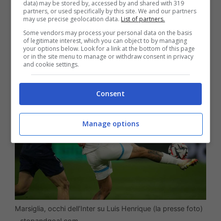
data) may be stored by, accessed by and shared with 319
partners, or used specifically by this site. We and our partners
nerazzurra che a inizio giugno
tenterà
may use precise geolocation data.
List of partners.
l’affondo per portare all’Inter Luis
Some vendors may process your personal data on the basis
of legitimate interest, which you can object to by managing
Henrique.
your options below. Look for a link at the bottom of this page
or in the site menu to manage or withdraw consent in privacy
and cookie settings.
Consent
Manage options
Marsiglia, occhi dell’Inter su Luis Henrique (la presse foto)
– stopandgoal.com