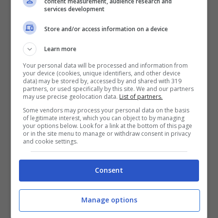
content measurement, audience research and
stagione ci saranno delle novità importanti
services development
sia in entrata che in uscita, con qualche
Store and/or access information on a device
cessione che sarà utile sia in termini
Learn more
economici che per i bilanci.
Your personal data will be processed and information from
your device (cookies, unique identifiers, and other device
data) may be stored by, accessed by and shared with 319
Secondo quanto riferisce
partners, or used specifically by this site. We and our partners
gazzetta.it,
may use precise geolocation data.
List of partners.
infatti,
l’Inter ha messo Frendrup e De
Some vendors may process your personal data on the basis
of legitimate interest, which you can object to by managing
Winter nel mirino per la prossima
your options below. Look for a link at the bottom of this page
or in the site menu to manage or withdraw consent in privacy
stagione.
La volontà è quella di anticipare
and cookie settings.
la forte concorrenza che c’è sui due
Consent
calciatori genoani che hanno fatto passi da
gigante in questa stagione e possono
Manage options
diventare due profili davvero interessanti.