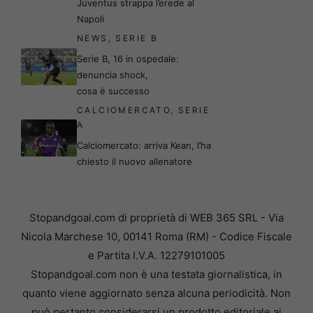
Juventus strappa l’erede al
Napoli
NEWS
,
SERIE B
Serie B, 16 in ospedale:
denuncia shock,
cosa è successo
CALCIOMERCATO
,
SERIE
A
Calciomercato: arriva Kean, l’ha
chiesto il nuovo allenatore
Stopandgoal.com di proprietà di WEB 365 SRL - Via
Nicola Marchese 10, 00141 Roma (RM) - Codice Fiscale
e Partita I.V.A. 12279101005
Stopandgoal.com non è una testata giornalistica, in
quanto viene aggiornato senza alcuna periodicità. Non
può pertanto considerarsi un prodotto editoriale ai