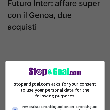
Futuro Inter: affare super
con il Genoa, due
acquisti
stopandgoal.com asks for your consent
to use your personal data for the
following purposes:
L’Inter vuole migliorare la rosa.
A fine
Personalised advertising and content, advertising and