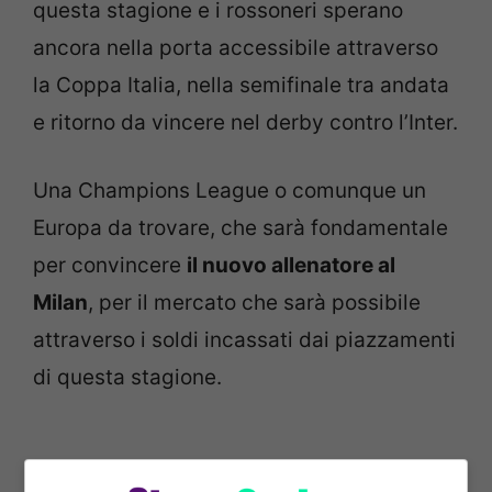
questa stagione e i rossoneri sperano
ancora nella porta accessibile attraverso
la Coppa Italia, nella semifinale tra andata
e ritorno da vincere nel derby contro l’Inter.
Una Champions League o comunque un
Europa da trovare, che sarà fondamentale
per convincere
il nuovo allenatore al
Milan
, per il mercato che sarà possibile
attraverso i soldi incassati dai piazzamenti
di questa stagione.