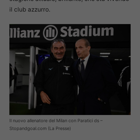
il club azzurro.
Il nuovo allenatore del Milan con Paratici ds –
Stopandgoal.com (La Presse)