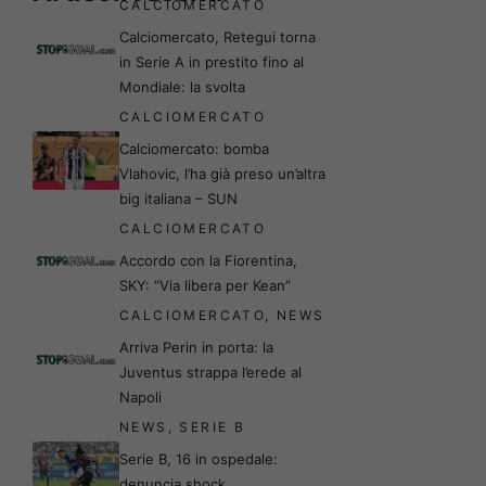
CALCIOMERCATO
Calciomercato, Retegui torna
in Serie A in prestito fino al
Mondiale: la svolta
CALCIOMERCATO
Calciomercato: bomba
Vlahovic, l’ha già preso un’altra
big italiana – SUN
CALCIOMERCATO
Accordo con la Fiorentina,
SKY: “Via libera per Kean”
CALCIOMERCATO
,
NEWS
Arriva Perin in porta: la
Juventus strappa l’erede al
Napoli
NEWS
,
SERIE B
Serie B, 16 in ospedale:
denuncia shock,