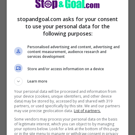
stopandgoal.com asks for your consent
to use your personal data for the
following purposes:
Personalised advertising and content, advertising and
content measurement, audience research and
services development
Stando a ciò che riferisce l’emittente
Store and/or access information on a device
satellitare, il primo mattoncino per il nuovo
Learn more
Milan
è stato messo in piedi. Adesso,
dopo
Your personal data will be processed and information from
your device (cookies, unique identifiers, and other device
l’arrivo di Fabio Paratici, può arrivare la
data) may be stored by, accessed by and shared with 319
partners, or used specifically by this site. We and our partners
scelta sul nuovo allenatore del Milan.
may use precise geolocation data.
List of partners.
Some vendors may process your personal data on the basis
of legitimate interest, which you can object to by managing
Fabio Paratici ds del Milan –
your options below. Look for a link at the bottom of this page
or in the site menu to manage or withdraw consent in privacy