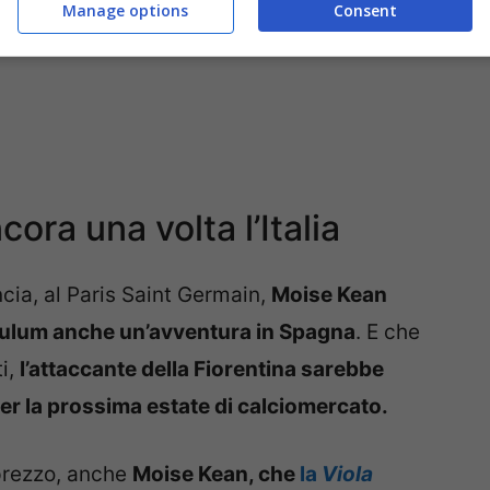
Manage options
Consent
ora una volta l’Italia
ncia, al Paris Saint Germain,
Moise Kean
culum anche un’avventura in Spagna
. E che
ti,
l’attaccante della Fiorentina sarebbe
per la prossima estate di calciomercato.
 prezzo, anche
Moise Kean, che
la
Viola