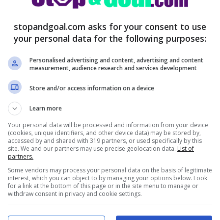
na
sarebbe stata contattata da una grande
stopandgoal.com asks for your consent to use
oppe esitazioni la
clausola rescissoria
del
your personal data for the following purposes:
hiavi del suo attacco nella prossima stagione.
Personalised advertising and content, advertising and content
measurement, audience research and services development
 colleghi di
Tuttosport
,
il Barcellona è
Store and/or access information on a device
se Kean.
Complice l’incertezza legata non
 ma quanto alle sue condizioni fisiche,
il club
Learn more
accante italiano per dare al polacco quel
Your personal data will be processed and information from your device
(cookies, unique identifiers, and other device data) may be stored by,
 che l’anno prossimo, a 37 anni suonati,
accessed by and shared with 319 partners, or used specifically by this
site. We and our partners may use precise geolocation data.
List of
partners.
tanti impegni che il Barça affronterà.
Some vendors may process your personal data on the basis of legitimate
interest, which you can object to by managing your options below. Look
for a link at the bottom of this page or in the site menu to manage or
withdraw consent in privacy and cookie settings.