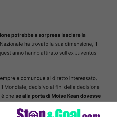
ione potrebbe a sorpresa lasciare la
 Nazionale ha trovato la sua dimensione, il
 quest’anno hanno attirato sull’ex Juventus
sempre e comunque al diretto interessato,
l Mondiale, decisivo ai fini della decisione
e è che
se alla porta di Moise Kean dovesse
ttaccante italiano non esiterebbe neanche
ivamente questo è quello che dovrebbe