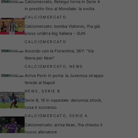
Calciomercato, Retegui torna in Serie A
in prestito fino al Mondiale: la svolta
CALCIOMERCATO
Calciomercato: bomba Vlahovic, l’ha già
preso un’altra big italiana – SUN
CALCIOMERCATO
Accordo con la Fiorentina, SKY: “Via
libera per Kean”
CALCIOMERCATO
,
NEWS
Arriva Perin in porta: la Juventus strappa
l’erede al Napoli
NEWS
,
SERIE B
Serie B, 16 in ospedale: denuncia shock,
cosa è successo
CALCIOMERCATO
,
SERIE A
Calciomercato: arriva Kean, l’ha chiesto il
nuovo allenatore