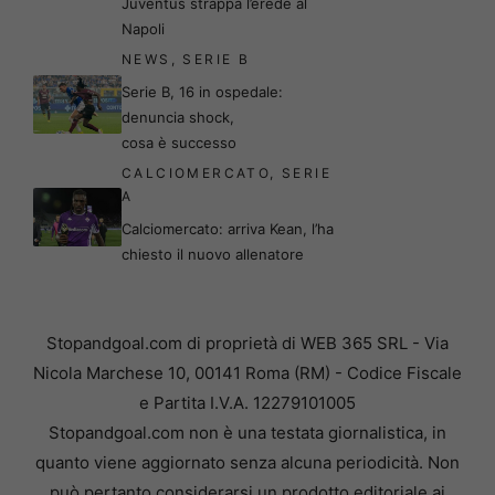
Juventus strappa l’erede al
Napoli
NEWS
,
SERIE B
Serie B, 16 in ospedale:
denuncia shock,
cosa è successo
CALCIOMERCATO
,
SERIE
A
Calciomercato: arriva Kean, l’ha
chiesto il nuovo allenatore
Stopandgoal.com di proprietà di WEB 365 SRL - Via
Nicola Marchese 10, 00141 Roma (RM) - Codice Fiscale
e Partita I.V.A. 12279101005
Stopandgoal.com non è una testata giornalistica, in
quanto viene aggiornato senza alcuna periodicità. Non
può pertanto considerarsi un prodotto editoriale ai