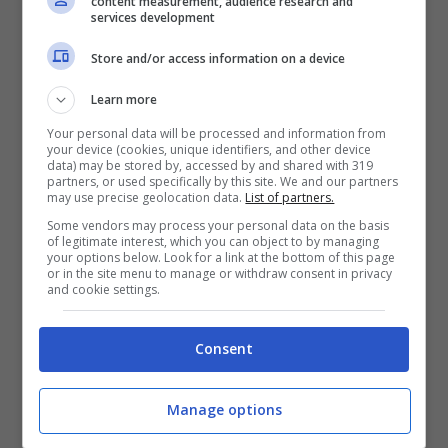
content measurement, audience research and
services development
Store and/or access information on a device
Learn more
Your personal data will be processed and information from
your device (cookies, unique identifiers, and other device
data) may be stored by, accessed by and shared with 319
partners, or used specifically by this site. We and our partners
may use precise geolocation data.
List of partners.
Some vendors may process your personal data on the basis
of legitimate interest, which you can object to by managing
your options below. Look for a link at the bottom of this page
or in the site menu to manage or withdraw consent in privacy
and cookie settings.
Consent
Calciomercato: Ancelotti torna ad allenare in Italia –
Stopandgoal.com (La Presse)
Manage options
Di recente è stato proprio lo stesso
Carlo