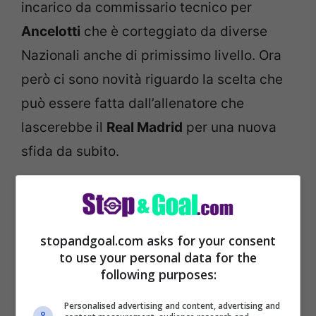
incarico da commissario tecnico per
Ancelotti
che è corteggiato da diverse
Nazionali anche di primissimo livello. Ora
però ci sono novità riguardo la scelta che
può essere fatta dall’allenatore che
lascerebbe il
Real Madrid
per una nuova
sfida da subito.
stopandgoal.com asks for your consent
to use your personal data for the
following purposes:
Personalised advertising and content, advertising and