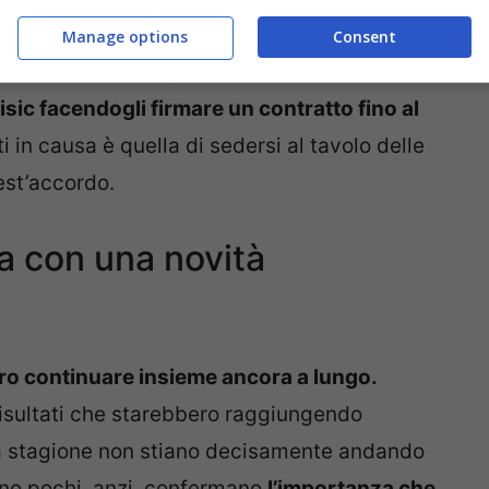
one di continuare con il Milan
. Scrive poi
Manage options
Consent
che
il club meneghino potrebbe attivare
lisic facendogli firmare un contratto fino al
ti in causa è quella di sedersi al tavolo delle
uest’accordo.
ma con una novità
o continuare insieme ancora a lungo.
risultati che starebbero raggiungendo
ta stagione non stiano decisamente andando
ono pochi, anzi, confermano
l’importanza che