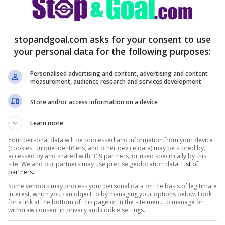
lcuna intenzione di privarsene
, ed è per
ssi si starebbe seriamente cominciando a
stopandgoal.com asks for your consent to use
contratto a Pulisic
, blindandolo così una volta
your personal data for the following purposes:
Personalised advertising and content, advertising and content
measurement, audience research and services development
Store and/or access information on a device
Learn more
Your personal data will be processed and information from your device
(cookies, unique identifiers, and other device data) may be stored by,
accessed by and shared with 319 partners, or used specifically by this
site. We and our partners may use precise geolocation data.
List of
partners.
Some vendors may process your personal data on the basis of legitimate
interest, which you can object to by managing your options below. Look
for a link at the bottom of this page or in the site menu to manage or
withdraw consent in privacy and cookie settings.
ato, ha trovato la sua dimensione, ed è per