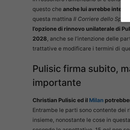
questo che
anche lui avrebbe intenzi
questa mattina
Il Corriere dello Sport
l’opzione di rinnovo unilaterale di Pu
2028
, anche se l’intenzione delle par
trattative e modificare i termini di q
Pulisic firma subito, 
importante
Christian Pulisic ed il
Milan
potrebber
Entrambe le parti sono contente dei 
insieme, nonostante le cose in ques
secondo le aspettative. 15 gol non s