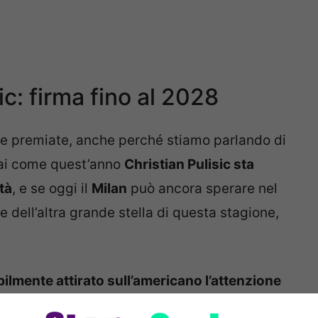
ic: firma fino al 2028
re premiate, anche perché stiamo parlando di
Mai come quest’anno
Christian Pulisic sta
tà
, e se oggi il
Milan
può ancora sperare nel
e dell’altra grande stella di questa stagione,
ilmente attirato sull’americano l’attenzione
 in estate potrebbero anche fare un tentativo.