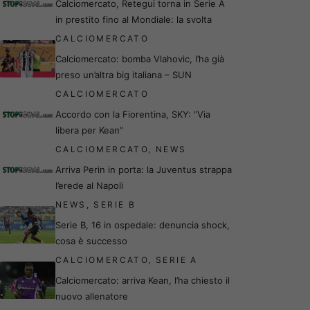
Calciomercato, Retegui torna in Serie A
in prestito fino al Mondiale: la svolta
CALCIOMERCATO
Calciomercato: bomba Vlahovic, l’ha già
preso un’altra big italiana – SUN
CALCIOMERCATO
Accordo con la Fiorentina, SKY: “Via
libera per Kean”
CALCIOMERCATO
,
NEWS
Arriva Perin in porta: la Juventus strappa
l’erede al Napoli
NEWS
,
SERIE B
Serie B, 16 in ospedale: denuncia shock,
cosa è successo
CALCIOMERCATO
,
SERIE A
Calciomercato: arriva Kean, l’ha chiesto il
nuovo allenatore