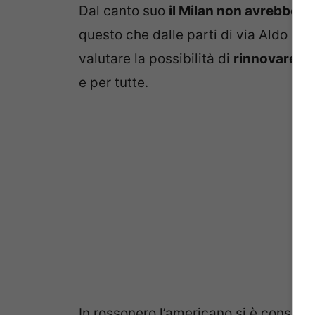
Dal canto suo
il Milan non avrebbe a
questo che dalle parti di via Aldo Ro
valutare la possibilità di
rinnovare il 
e per tutte.
In rossonero l’americano si è consacr