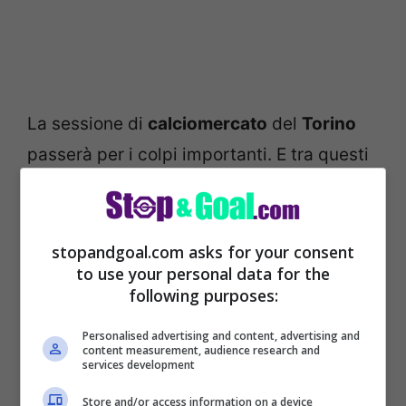
La sessione di
calciomercato
del
Torino
passerà per i colpi importanti. E tra questi
c’è
il forte difensore in arrivo dal
Dusseldorf
che per certi versi ricorda in
parte Bremer e in parte Buongiorno. A
stopandgoal.com asks for your consent
to use your personal data for the
distanza di un anno, infatti, arriverà
il vero
following purposes:
sostituto del calciatore della Nazionale
Personalised advertising and content, advertising and
finito al Napoli di Conte nella scorsa
content measurement, audience research and
services development
estate.
Store and/or access information on a device