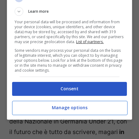
Chi è Jamil Siebert: colpo
Learn more
dalla Germania in arrivo a
Your personal data will be processed and information from
your device (cookies, unique identifiers, and other device
data) may be stored by, accessed by and shared with 319
Torino
partners, or used specifically by this site. We and our partners
may use precise geolocation data.
List of partners.
Some vendors may process your personal data on the basis
of legitimate interest, which you can object to by managing
Il nuovo difensore a Torino potrebbe
your options below. Look for a link at the bottom of this page
or in the site menu to manage or withdraw consent in privacy
vedersi nel nome di Jamil Siebert
, il classe
and cookie settings.
2002 che risulta essere quasi un “fuori
Consent
categoria” nella Serie B tedesca, da
quando ha rimesso piede in campo dopo il
Manage options
suo infortunio. Tant’è che è tornato nel giro
della Nazionale in Germania Under 21, con
il futuro che è tutto da scrivere, magari
in