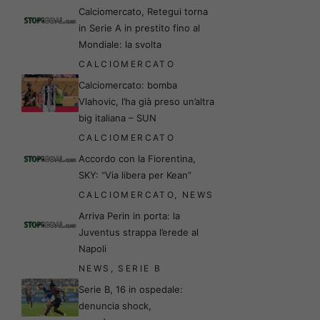
Calciomercato, Retegui torna
in Serie A in prestito fino al
Mondiale: la svolta
CALCIOMERCATO
Calciomercato: bomba
Vlahovic, l’ha già preso un’altra
big italiana – SUN
CALCIOMERCATO
Accordo con la Fiorentina,
SKY: “Via libera per Kean”
CALCIOMERCATO
,
NEWS
Arriva Perin in porta: la
Juventus strappa l’erede al
Napoli
NEWS
,
SERIE B
Serie B, 16 in ospedale:
denuncia shock,