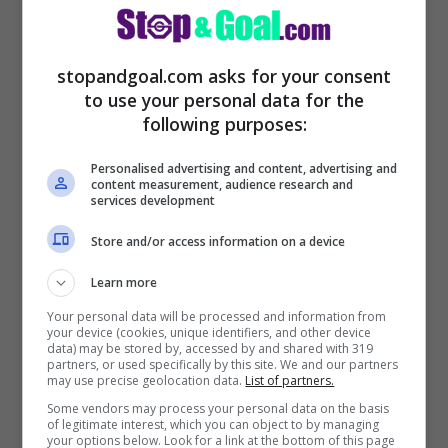
stopandgoal.com asks for your consent
to use your personal data for the
Di questo ne ha parlato anche George
following purposes:
Gardi, noto procuratore ed intermediario di
mercato, che ha lavorato insieme a
Personalised advertising and content, advertising and
content measurement, audience research and
services development
Calenda per portare al
Galatasaray
Osimhen
.
Store and/or access information on a device
Learn more
Ecco le parole dell’agente, ai microfoni di
Your personal data will be processed and information from
your device (cookies, unique identifiers, and other device
tmw
, riguardo il futuro del bomber
data) may be stored by, accessed by and shared with 319
partners, or used specifically by this site. We and our partners
nigeriano e delle voci di mercato relative
may use precise geolocation data.
List of partners.
proprio ad un possibile
interesse da parte
Some vendors may process your personal data on the basis
of legitimate interest, which you can object to by managing
dell’Al Hilal.
your options below. Look for a link at the bottom of this page