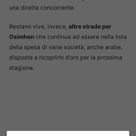
una diretta concorrente.
Restano vive, invece,
altre strade per
Osimhen
che continua ad essere nella lista
della spesa di varie società, anche arabe,
disposte a ricoprirlo d’oro per la prossima
stagione.