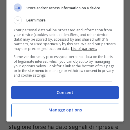
dell’esonero di Conceicao
entro fine
Store and/or access information on a device
stagione visti i risultati che sono arrivati e
Learn more
che hanno deluso la proprietà, così come
Your personal data will be processed and information from
anche la stessa dirigenza rossonera.
your device (cookies, unique identifiers, and other device
data) may be stored by, accessed by and shared with 319
partners, or used specifically by this site. We and our partners
may use precise geolocation data.
List of partners.
Per questo motivo è stato messo in
Some vendors may process your personal data on the basis
discussione il lavoro dell’attuale allenatore
of legitimate interest, which you can object to by managing
your options below. Look for a link at the bottom of this page
e sono stati avviati già dei contatti con
or in the site menu to manage or withdraw consent in privacy
and cookie settings.
altri tecnici dopo le sconfitte decisive
incassate di fila anche in scontri diretti, ma
Consent
attenzione all’ultimo periodo.
Manage options
Perché il
Milan
nel momento peggiore di
stagione forse ha dato segnali di ripresa e