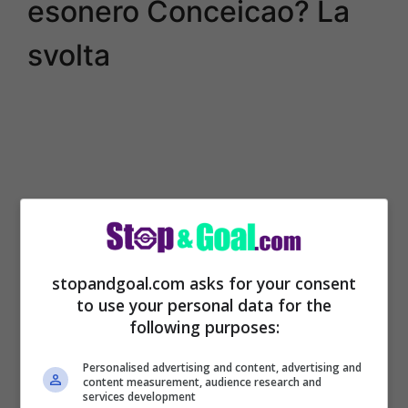
esonero Conceicao? La
svolta
stopandgoal.com asks for your consent
to use your personal data for the
following purposes:
E’ un momento difficile per il
Milan
che
Personalised advertising and content, advertising and
può cambiare allenatore perché si parla
content measurement, audience research and
services development