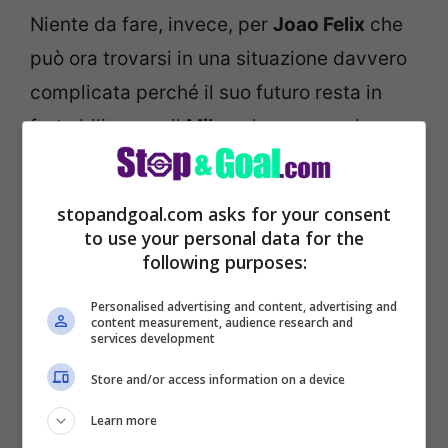
Niente da fare, invece, per
Joao Felix
che
può ora trovarsi in una situazione davvero
complicata perché il suo futuro resta in
forte bilico con il
Milan
che non sembra
intenzionato ad investire circa
35-40
milioni
di euro per garantirsi le sue
stopandgoal.com asks for your consent
prestazioni anche nel futuro.
to use your personal data for the
following purposes:
Personalised advertising and content, advertising and
content measurement, audience research and
services development
Store and/or access information on a device
Learn more