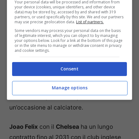
Your personal data will be processed and information from
your device (cookies, unique identifiers, and other device
data) may be stored by, accessed by and shared with 319
partners, or used specifically by this site. We and our partners
may use precise geolocation data.
List of partners.
Some vendors may process your personal data on the basis
Ci sono delle novità che arrivano ora e che
of legitimate interest, which you can object to by managing
your options below. Look for a link at the bottom of this page
riguardano proprio quello che può
or in the site menu to manage or withdraw consent in privacy
and cookie settings.
accadere in estate con
Joao Felix che
lascerà il Milan per tornare al Chelsea
e
Consent
sarà il suo agente
Mendes
che dovrà
lavorare al meglio possibile per tirare fuori
Manage options
l’ennesima squadra che possa dare
un’occasione al calciatore.
Joao Felix
con il
Chelsea
ha un lungo
contratto fino al 2031 con il club inglese