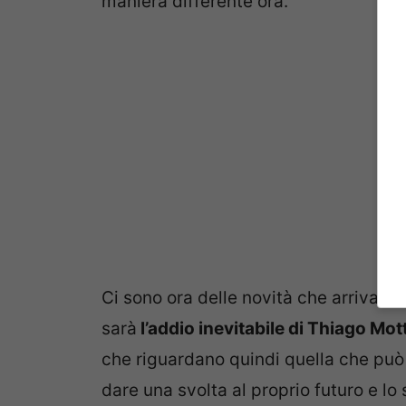
maniera differente ora.
Ci sono ora delle novità che arrivano
sarà
l’addio inevitabile di Thiago Mot
che riguardano quindi quella che può 
dare una svolta al proprio futuro e lo