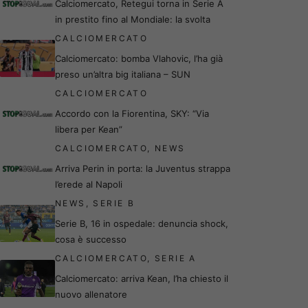
Calciomercato, Retegui torna in Serie A
in prestito fino al Mondiale: la svolta
CALCIOMERCATO
Calciomercato: bomba Vlahovic, l’ha già
preso un’altra big italiana – SUN
CALCIOMERCATO
Accordo con la Fiorentina, SKY: “Via
libera per Kean”
CALCIOMERCATO
,
NEWS
Arriva Perin in porta: la Juventus strappa
l’erede al Napoli
NEWS
,
SERIE B
Serie B, 16 in ospedale: denuncia shock,
cosa è successo
CALCIOMERCATO
,
SERIE A
Calciomercato: arriva Kean, l’ha chiesto il
nuovo allenatore