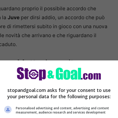
iguardano proprio il possibile accordo che
 la
Juve
per dirsi addio, un accordo che può
re di rimettersi subito in gioco con una nuova
e novità che arrivano e che riguardano il
caduto.
ago Motta: la scelta
stopandgoal.com asks for your consent to use
 perché ci sono delle notizie che riguardano
your personal data for the following purposes:
 punta la
Juventus
e che può portare a
Personalised advertising and content, advertising and content
ello stesso
Thiago Motta
che guarda avanti in
measurement, audience research and services development