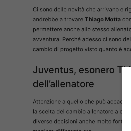
Ci sono delle novità che arrivano e r
andrebbe a trovare
Thiago Motta
con
permettere anche allo stesso allenato
avventura. Perché adesso ci sono dell
cambio di progetto visto quanto è ac
Juventus, esonero Thi
dell’allenatore
Attenzione a quello che può accadere
la scelta del cambio allenatore a cui
diverse decisioni anche molto forti d