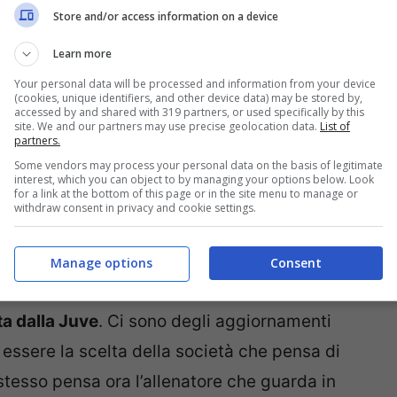
Store and/or access information on a device
Learn more
Your personal data will be processed and information from your device
(cookies, unique identifiers, and other device data) may be stored by,
accessed by and shared with 319 partners, or used specifically by this
site. We and our partners may use precise geolocation data.
List of
partners.
Some vendors may process your personal data on the basis of legitimate
interest, which you can object to by managing your options below. Look
for a link at the bottom of this page or in the site menu to manage or
withdraw consent in privacy and cookie settings.
Manage options
Consent
 e che possono portare proprio a quello che
ta dalla Juve
. Ci sono degli aggiornamenti
essere la scelta della società che pensa di
 stesso pensa ora l’allenatore che guarda in