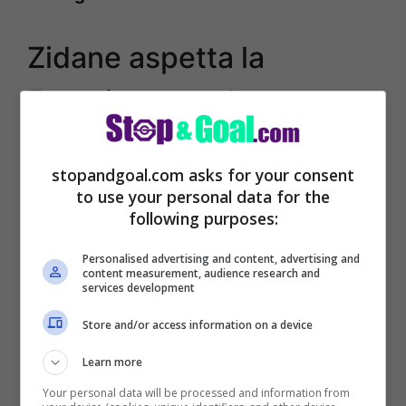
Zidane aspetta la
Francia: ma nel
frattempo può tornare
stopandgoal.com asks for your consent
to use your personal data for the
Seppur aspettando la grande chiamata da
following purposes:
Commissario Tecnico della Francia,
Zinedine Zidane può accordarsi almeno
Personalised advertising and content, advertising and
content measurement, audience research and
services development
per un anno con opzione di rinnovo a suo
favore, con l’OM.
Qualora il Marsiglia
Store and/or access information on a device
dovesse separarsi da Roberto De Zerbi
–
Learn more
che piace oltretutto ai club italiani -, il
Your personal data will be processed and information from