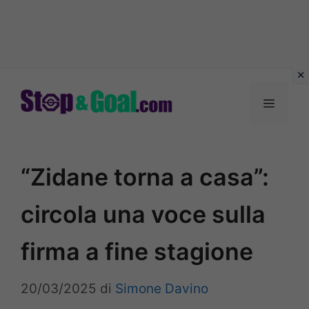
Vai
al
Menu
contenuto
“Zidane torna a casa”:
circola una voce sulla
firma a fine stagione
20/03/2025
di
Simone Davino