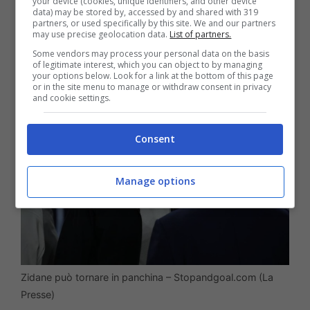
your device (cookies, unique identifiers, and other device
primissimo nome a sorpresa per la
data) may be stored by, accessed by and shared with 319
partners, or used specifically by this site. We and our partners
panchina sarebbe poi quello dell’ex
may use precise geolocation data.
List of partners.
Juventus.
Some vendors may process your personal data on the basis
of legitimate interest, which you can object to by managing
your options below. Look for a link at the bottom of this page
or in the site menu to manage or withdraw consent in privacy
and cookie settings.
Consent
Manage options
Zidane può tornare in panchina – Stopandgoal.com (La
Presse)