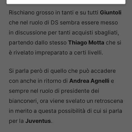
Rischiano grosso in tanti e su tutti
Giuntoli
che nel ruolo di DS sembra essere messo
in discussione per tanti acquisti sbagliati,
partendo dallo stesso
Thiago Motta
che si
è rivelato impreparato a certi livelli.
Si parla però di quello che può accadere
con anche in ritorno di
Andrea Agnelli
e
sempre nel ruolo di presidente dei
bianconeri, ora viene svelato un retroscena
in merito a questa possibilità di cui si parla
per la
Juventus
.