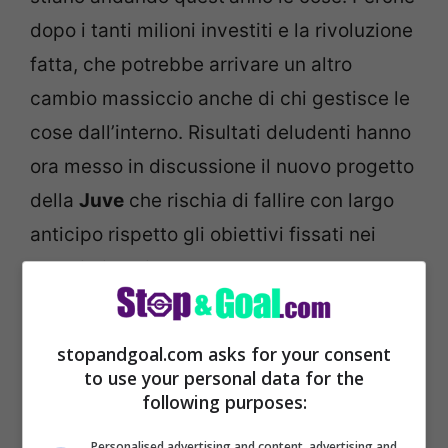
dopo i tanti milioni investiti e la rivoluzione
fatta, che potrebbe arrivare un altro
cambio massiccio anche di chi gestisce le
cose dall’interno. Risultati deludenti hanno
ora messo in discussione il nuovo progetto
della
Juve
che rischia di fallire con largo
anticipo rispetto gli obiettivi fissati nei
prossimi anni.
stopandgoal.com asks for your consent
to use your personal data for the
following purposes:
Personalised advertising and content, advertising and