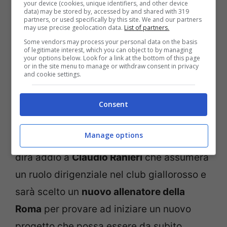
your device (cookies, unique identifiers, and other device
accadere con la rivoluzione avviata già da
data) may be stored by, accessed by and shared with 319
partners, or used specifically by this site. We and our partners
parte di alcune società che pensano di
may use precise geolocation data.
List of partners.
guarda al futuro in maniera differente. Tra
Some vendors may process your personal data on the basis
of legitimate interest, which you can object to by managing
le varie scelte per il prossimo anno di
Serie
your options below. Look for a link at the bottom of this page
or in the site menu to manage or withdraw consent in privacy
A
pare che potrebbe esserci proprio
Sarri
.
and cookie settings.
Consent
E’ iniziato già da un po’ il casting per la
panchina della
Roma
in vista della
Manage options
prossima stagione. Al termine di questa si
dirà addio a
Claudio Ranieri
che assumerà
un ruolo dirigenziale nel club giallorosso e
sarà scelto un
nuovo allenatore della
Roma
per provare ad iniziare un nuovo
progetto che possa essere da subito