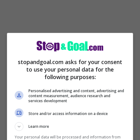
stopandgoal.com asks for your consent
to use your personal data for the
following purposes:
In questo momento bisognerà capire che
Personalised advertising and content, advertising and
content measurement, audience research and
tipo di accordi si troveranno per la
services development
prossima stagione tra alcune squadre e
Store and/or access information on a device
allenatori, perché in questo momento ci
Learn more
sono conferme in merito a quello che può
Your personal data will be processed and information from