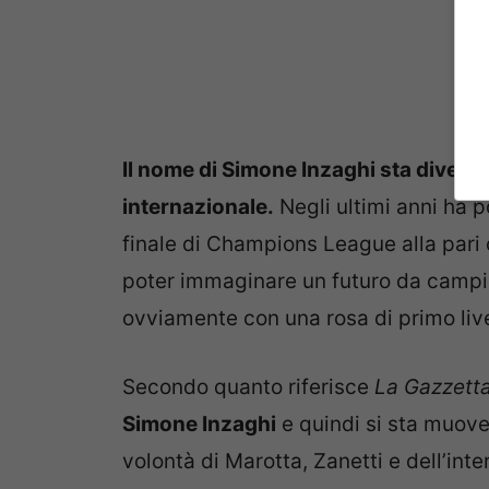
Il nome di Simone Inzaghi sta divent
internazionale.
Negli ultimi anni ha po
finale di Champions League alla pari 
poter immaginare un futuro da campion
ovviamente con una rosa di primo live
Secondo quanto riferisce
La Gazzetta
Simone Inzaghi
e quindi si sta muov
volontà di Marotta, Zanetti e dell’int