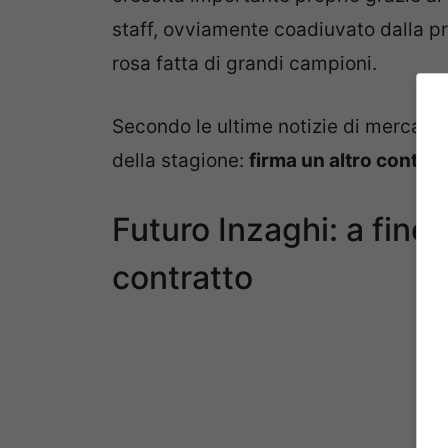
staff, ovviamente coadiuvato dalla p
rosa fatta di grandi campioni.
Secondo le ultime notizie di mercato,
della stagione:
firma un altro contrat
Futuro Inzaghi: a fine 
contratto