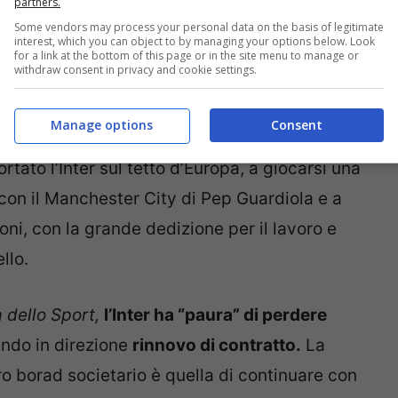
partners.
Some vendors may process your personal data on the basis of legitimate
interest, which you can object to by managing your options below. Look
for a link at the bottom of this page or in the site menu to manage or
withdraw consent in privacy and cookie settings.
Manage options
Consent
ando sempre più importante anche a livello
rtato l’Inter sul tetto d’Europa, a giocarsi una
con il Manchester City di Pep Guardiola e a
i, con la grande dedizione per il lavoro e
llo.
 dello Sport,
l’Inter ha “paura” di perdere
endo in direzione
rinnovo di contratto.
La
ero borad societario è quella di continuare con