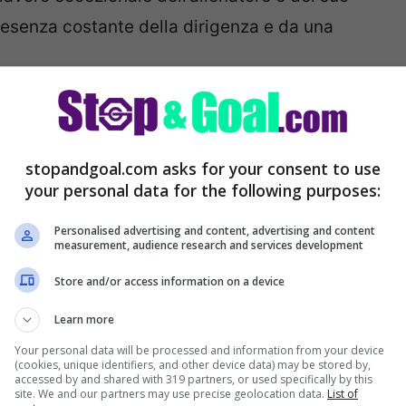
resenza costante della dirigenza e da una
il futuro di Simone Inzaghi
cambierà alla fine
to.
stopandgoal.com asks for your consent to use
your personal data for the following purposes:
stagione firma un altro
Personalised advertising and content, advertising and content
measurement, audience research and services development
Store and/or access information on a device
Learn more
Your personal data will be processed and information from your device
(cookies, unique identifiers, and other device data) may be stored by,
accessed by and shared with 319 partners, or used specifically by this
site. We and our partners may use precise geolocation data.
List of