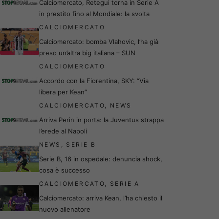
Calciomercato, Retegui torna in Serie A
in prestito fino al Mondiale: la svolta
CALCIOMERCATO
Calciomercato: bomba Vlahovic, l’ha già
preso un’altra big italiana – SUN
CALCIOMERCATO
Accordo con la Fiorentina, SKY: “Via
libera per Kean”
CALCIOMERCATO
,
NEWS
Arriva Perin in porta: la Juventus strappa
l’erede al Napoli
NEWS
,
SERIE B
Serie B, 16 in ospedale: denuncia shock,
cosa è successo
CALCIOMERCATO
,
SERIE A
Calciomercato: arriva Kean, l’ha chiesto il
nuovo allenatore