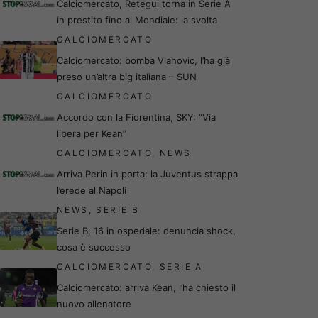
Calciomercato, Retegui torna in Serie A
in prestito fino al Mondiale: la svolta
CALCIOMERCATO
Calciomercato: bomba Vlahovic, l’ha già
preso un’altra big italiana – SUN
CALCIOMERCATO
Accordo con la Fiorentina, SKY: “Via
libera per Kean”
CALCIOMERCATO
,
NEWS
Arriva Perin in porta: la Juventus strappa
l’erede al Napoli
NEWS
,
SERIE B
Serie B, 16 in ospedale: denuncia shock,
cosa è successo
CALCIOMERCATO
,
SERIE A
Calciomercato: arriva Kean, l’ha chiesto il
nuovo allenatore