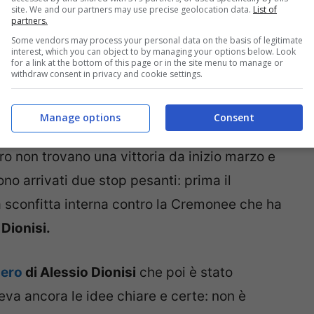
site. We and our partners may use precise geolocation data.
List of
partners.
Some vendors may process your personal data on the basis of legitimate
interest, which you can object to by managing your options below. Look
for a link at the bottom of this page or in the site menu to manage or
withdraw consent in privacy and cookie settings.
Manage options
Consent
e più a vincere e a trovare la continuità
ero non trovano una vittoria da inizio marzo e
ono arrivati due stop pesanti: prima il
a sconfitta interna contro la Cremonee che ha
 Dionisi.
nero
di Alessio Dionisi
che poi è stato
va ancora le idee chiare e certe: non è