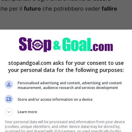
che per il
futuro
che potrebbero veder
fallire
e un nuovo esonero nel giro di pochissime
ella
sosta per le nazionali
per dare una
stopandgoal.com asks for your consent to use
your personal data for the following purposes:
hio esonero: scelto il
Personalised advertising and content, advertising and content
measurement, audience research and services development
Store and/or access information on a device
Learn more
Your personal data will be processed and information from your device
(cookies, unique identifiers, and other device data) may be stored by,
accessed by and shared with 319 partners, or used specifically by this