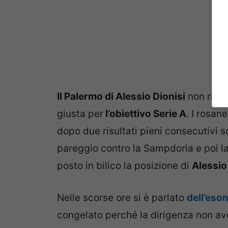
Il Palermo di Alessio Dionisi
non riesc
giusta per
l’obiettivo Serie A
. I rosan
dopo due risultati pieni consecutivi s
pareggio contro la Sampdoria e poi l
posto in bilico la posizione di
Alessio
Nelle scorse ore si è parlato
dell’eso
congelato perché la dirigenza non ave