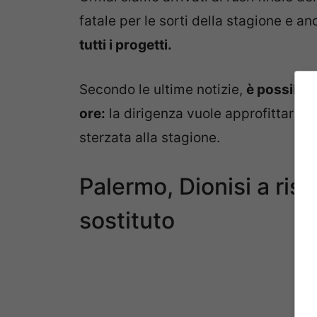
fatale per le sorti della stagione e an
tutti i progetti.
Secondo le ultime notizie,
è possibil
ore:
la dirigenza vuole approfittare d
sterzata alla stagione.
Palermo, Dionisi a risc
sostituto