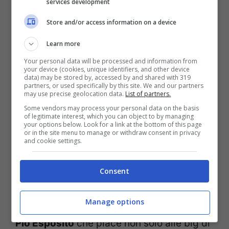
services development
Store and/or access information on a device
Learn more
Your personal data will be processed and information from
your device (cookies, unique identifiers, and other device
Sacrificio Inter – Stopandgoal.com (La Presse)
data) may be stored by, accessed by and shared with 319
partners, or used specifically by this site. We and our partners
may use precise geolocation data.
List of partners.
Inter e United: si può
Some vendors may process your personal data on the basis
of legitimate interest, which you can object to by managing
your options below. Look for a link at the bottom of this page
chiudere l’affare con lo
or in the site menu to manage or withdraw consent in privacy
and cookie settings.
scambio
Consent
Alza la posta l’Inter e non si accontenta di
Manage options
10-15 milioni sulla
cessione di Francesco
Pio Esposito
che piace non solo alle big di