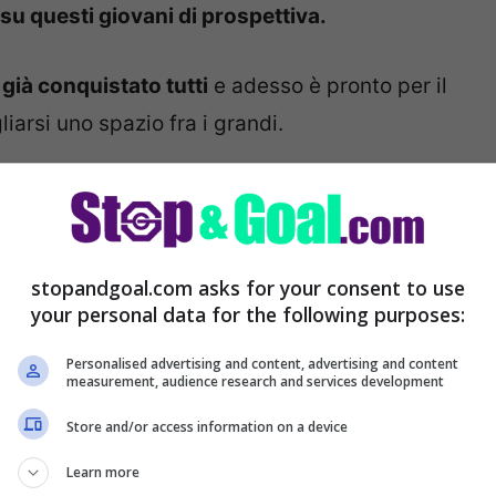
su questi giovani di prospettiva.
già conquistato tutti
e adesso è pronto per il
liarsi uno spazio fra i grandi.
erazione in vista del futuro.
Ausilio ha già
racciare al meglio la strada che l’attaccante
stopandgoal.com asks for your consent to use
your personal data for the following purposes:
 arriva gratis, è l’attaccante
Personalised advertising and content, advertising and content
measurement, audience research and services development
Store and/or access information on a device
Learn more