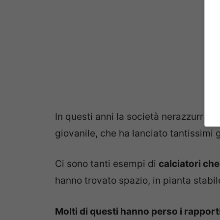
In questi anni la società nerazzurra h
giovanile, che ha lanciato tantissimi g
Ci sono tanti esempi di
calciatori che
hanno trovato spazio, in pianta stabil
Molti di questi hanno perso i rapporti 