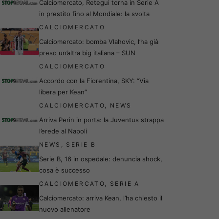
Calciomercato, Retegui torna in Serie A
in prestito fino al Mondiale: la svolta
CALCIOMERCATO
Calciomercato: bomba Vlahovic, l’ha già
preso un’altra big italiana – SUN
CALCIOMERCATO
Accordo con la Fiorentina, SKY: “Via
libera per Kean”
CALCIOMERCATO
,
NEWS
Arriva Perin in porta: la Juventus strappa
l’erede al Napoli
NEWS
,
SERIE B
Serie B, 16 in ospedale: denuncia shock,
cosa è successo
CALCIOMERCATO
,
SERIE A
Calciomercato: arriva Kean, l’ha chiesto il
nuovo allenatore