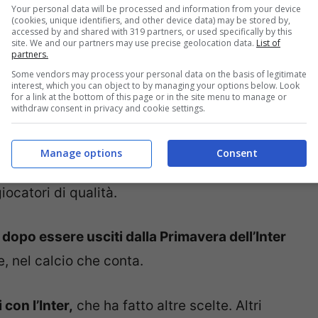
Your personal data will be processed and information from your device
(cookies, unique identifiers, and other device data) may be stored by,
accessed by and shared with 319 partners, or used specifically by this
site. We and our partners may use precise geolocation data.
List of
partners.
Some vendors may process your personal data on the basis of legitimate
interest, which you can object to by managing your options below. Look
for a link at the bottom of this page or in the site menu to manage or
withdraw consent in privacy and cookie settings.
Manage options
Consent
a saputo valorizzare al meglio il settore
iocatori di qualità.
 dopo essere usciti dalla Primavera dell’Inter
e, nel calcio che conta.
con l’Inter,
che ha fatto altre scelte. Altri