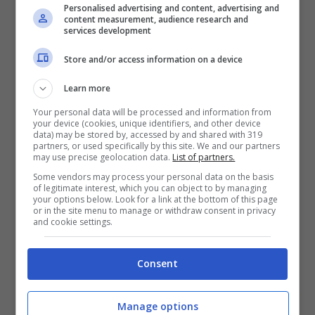
Gyokeres
che è pronto alla sua prossima
Personalised advertising and content, advertising and
content measurement, audience research and
avventura e attenzione a quello che può
services development
accadere da un momento all’altro.
Store and/or access information on a device
Secondo le ultime notizie, infatti, presto
Learn more
potrebbe essere svelata anche la nuova
Your personal data will be processed and information from
destinazione del bomber svedese che ha
your device (cookies, unique identifiers, and other device
data) may be stored by, accessed by and shared with 319
attirato l’attenzione delle migliori squadre
partners, or used specifically by this site. We and our partners
may use precise geolocation data.
List of partners.
in Europa.
Some vendors may process your personal data on the basis
of legitimate interest, which you can object to by managing
your options below. Look for a link at the bottom of this page
or in the site menu to manage or withdraw consent in privacy
and cookie settings.
Consent
Manage options