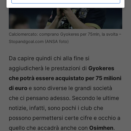
Calciomercato: comprano Gyokeres per 75mln, la svolta –
Stopandgoal.com (ANSA foto)
Da capire quindi chi alla fine si
aggiudicherà le prestazioni di
Gyokeres
che potrà essere acquistato per 75 milioni
di euro
e sono diverse le grandi società
che ci pensano adesso. Secondo le ultime
notizie, infatti, sono pochi i club che
possono permettersi certe cifre e occhio a
quello che accadrà anche con
Osimhen
.