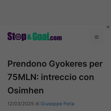
Vai
al
Menu
contenuto
Prendono Gyokeres per
75MLN: intreccio con
Osimhen
12/03/2025
di
Giuseppe Foria