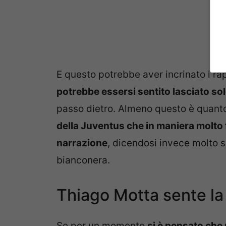
E questo potrebbe aver incrinato i rap
potrebbe essersi sentito lasciato so
passo dietro. Almeno questo è quanto 
della Juventus che in maniera molto 
narrazione
, dicendosi invece molto s
bianconera.
Thiago Motta sente la 
Se per un momento
si è pensato che 