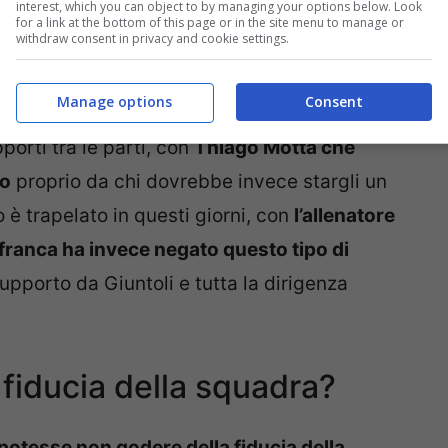
interest, which you can object to by managing your options below. Look
for a link at the bottom of this page or in the site menu to manage or
withdraw consent in privacy and cookie settings.
Manage options
Consent
porti tra le parti, con
Thiago Motta che
lo
proprio da chi dovrebbe invece stargli un
è trapelato in questi giorni, con
l’allenatore
franca ha invece negato questo tipo di
upporto da Giuntoli e tutta la dirigenza
fiducia della squadra?
potesse non godere della fiducia della