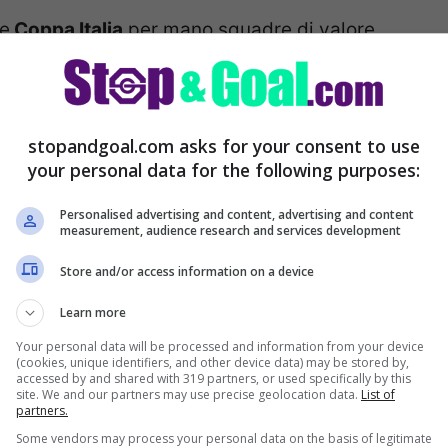
e
Coppa Italia
per mano squadre di valore
re della
Juventus
non sono state ben digerite
’ambiente, che avrebbe cominciato a chiedere
il primo responsabile di una squadra che al
stopandgoal.com asks for your consent to use
a di gioco ed un’identità
. Ovviamente l’italo-
your personal data for the following purposes:
questa situazione, ma potrebbe essere il
Personalised advertising and content, advertising and content
measurement, audience research and services development
genza
gli ha costruito una squadra che poteva
o.
Store and/or access information on a device
Learn more
Your personal data will be processed and information from your device
(cookies, unique identifiers, and other device data) may be stored by,
accessed by and shared with 319 partners, or used specifically by this
site. We and our partners may use precise geolocation data.
List of
partners.
Some vendors may process your personal data on the basis of legitimate