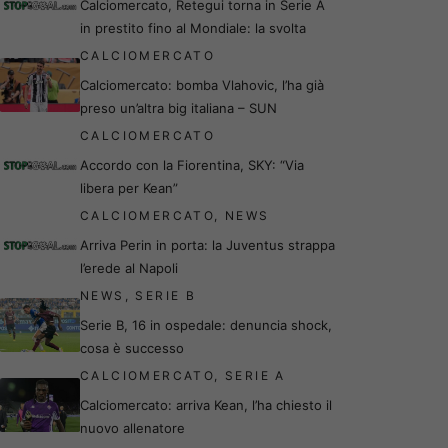
Calciomercato, Retegui torna in Serie A
in prestito fino al Mondiale: la svolta
CALCIOMERCATO
Calciomercato: bomba Vlahovic, l’ha già
preso un’altra big italiana – SUN
CALCIOMERCATO
Accordo con la Fiorentina, SKY: “Via
libera per Kean”
CALCIOMERCATO
,
NEWS
Arriva Perin in porta: la Juventus strappa
l’erede al Napoli
NEWS
,
SERIE B
Serie B, 16 in ospedale: denuncia shock,
cosa è successo
CALCIOMERCATO
,
SERIE A
Calciomercato: arriva Kean, l’ha chiesto il
nuovo allenatore