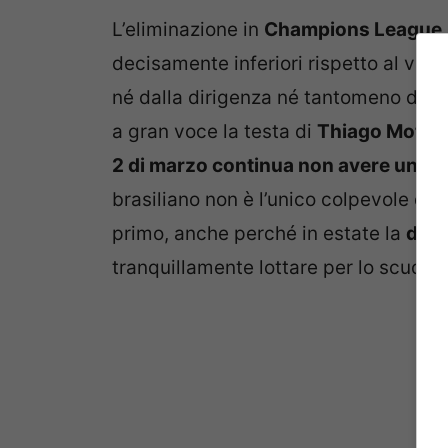
L’eliminazione in
Champions League
decisamente inferiori rispetto al valo
né dalla dirigenza né tantomeno dall
a gran voce la testa di
Thiago Motta, 
2 di marzo continua non avere un’ide
brasiliano non è l’unico colpevole di 
primo, anche perché in estate la
diri
tranquillamente lottare per lo scudett