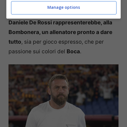
ma incarnando la passione che resterebbe
Manage options
viva sulla passione degli
Xeneizes
. Perché
Daniele De Rossi rappresenterebbe, alla
Bombonera, un allenatore pronto a dare
tutto
, sia per gioco espresso, che per
passione sui colori del
Boca
.