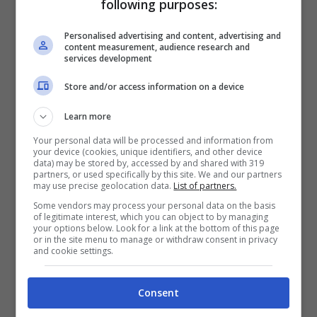
following purposes:
Personalised advertising and content, advertising and
content measurement, audience research and
services development
Store and/or access information on a device
Il legame oltre la Roma:
Learn more
Your personal data will be processed and information from
De Rossi può diventare il
your device (cookies, unique identifiers, and other device
data) may be stored by, accessed by and shared with 319
partners, or used specifically by this site. We and our partners
nuovo allenatore
may use precise geolocation data.
List of partners.
Some vendors may process your personal data on the basis
of legitimate interest, which you can object to by managing
Stando ai rumos,
dopo l’eliminazione dalla
your options below. Look for a link at the bottom of this page
or in the site menu to manage or withdraw consent in privacy
and cookie settings.
Copa Libertadores per il Boca Juniors,
scatterebbe l’esonero di Fernando Gago
.
Consent
Da un ex centrocampista all’altro, al
Boca
,