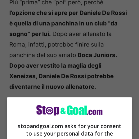
Più “prima” che “poi” però, perché
l’opzione che si apre per Daniele De Rossi
è quella di una panchina in un club “da
sogno” per lui.
Dopo aver allenato la
Roma, infatti, potrebbe finire sulla
panchina del suo amato
Boca Juniors.
Dopo aver vestito la maglia degli
Xeneizes, Daniele De Rossi potrebbe
diventarne il nuovo allenatore.
stopandgoal.com asks for your consent
to use your personal data for the