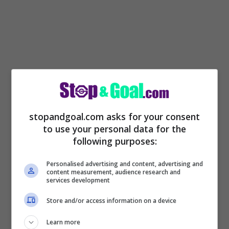
stopandgoal.com asks for your consent
C’è solo una strada che può portare alla
to use your personal data for the
following purposes:
conferma di
Sergio Conceicao
ed è quella
che riguarda la qualificazione in
Personalised advertising and content, advertising and
content measurement, audience research and
Champions League
per il prossimo anno
services development
del club rossonero che dovrà quindi fare
Store and/or access information on a device
una rimonta importante in campionato in
Learn more
queste ultime partite di stagione. Non