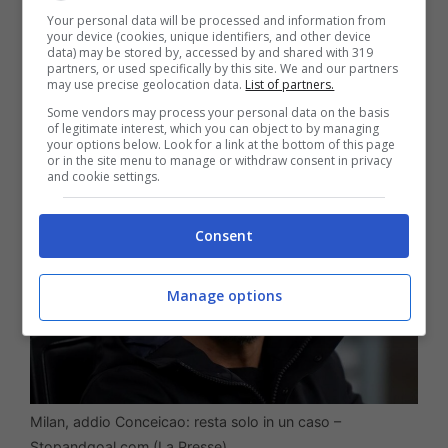
Your personal data will be processed and information from
impossibile, ma molto difficile. Allo stesso
your device (cookies, unique identifiers, and other device
data) may be stored by, accessed by and shared with 319
tempo però si parla di quella che può
partners, or used specifically by this site. We and our partners
may use precise geolocation data.
List of partners.
essere la conferma del tecnico in Italia.
Some vendors may process your personal data on the basis
of legitimate interest, which you can object to by managing
your options below. Look for a link at the bottom of this page
or in the site menu to manage or withdraw consent in privacy
and cookie settings.
Consent
Manage options
Milan, addio Conceicao: resta solo in un caso –
Stopandgoal.com (La Presse)