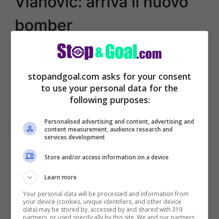
Vlahovic: arriva il nuovo
bomber
stopandgoal.com asks for your consent
to use your personal data for the
following purposes:
Personalised advertising and content, advertising and
content measurement, audience research and
services development
Store and/or access information on a device
Learn more
Arrivano delle novità molto importanti che
Your personal data will be processed and information from
riguardano il
futuro di Dusan Vlahovic
your device (cookies, unique identifiers, and other device
data) may be stored by, accessed by and shared with 319
pronto a lasciare la Juventus con uno
partners, or used specifically by this site. We and our partners