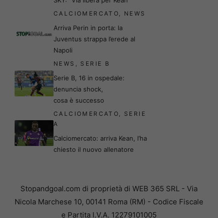
SKY: “Via libera per Kean”
CALCIOMERCATO
,
NEWS
Arriva Perin in porta: la
Juventus strappa l’erede al
Napoli
NEWS
,
SERIE B
Serie B, 16 in ospedale:
denuncia shock,
cosa è successo
CALCIOMERCATO
,
SERIE
A
Calciomercato: arriva Kean, l’ha
chiesto il nuovo allenatore
Stopandgoal.com di proprietà di WEB 365 SRL - Via
Nicola Marchese 10, 00141 Roma (RM) - Codice Fiscale
e Partita I.V.A. 12279101005