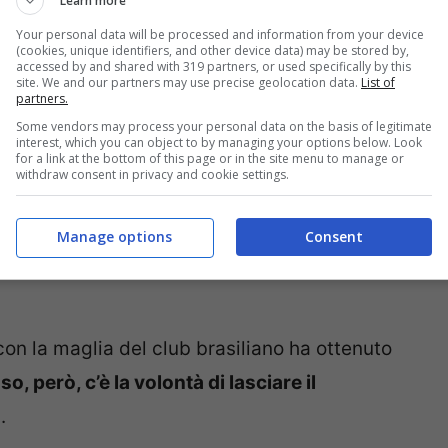
Learn more
Your personal data will be processed and information from your device
(cookies, unique identifiers, and other device data) may be stored by,
accessed by and shared with 319 partners, or used specifically by this
site. We and our partners may use precise geolocation data.
List of
partners.
 dei nerazzurri nei confronti del calciatore,
Some vendors may process your personal data on the basis of legitimate
interest, which you can object to by managing your options below. Look
one Inzaghi
che ha avuto modo di osservare il
for a link at the bottom of this page or in the site menu to manage or
withdraw consent in privacy and cookie settings.
 nerazzurri.
Manage options
Consent
ani sono pronti a cedere la stella nel corso
 con la maglia del club brasiliano ha ottenuto
o, però, c’è la volontà di lasciare il
.