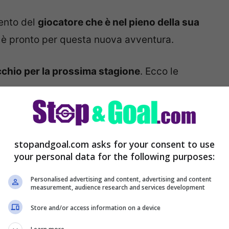
imento del
giocatore che è nel pieno della sua
i, è pronto per questa nuova avventura.
’occhio per la prossima stagione
. Ecco le
annuncio del procuratore
stopandgoal.com asks for your consent to use
your personal data for the following purposes:
Personalised advertising and content, advertising and content
measurement, audience research and services development
Store and/or access information on a device