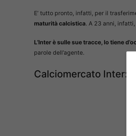
E’ tutto pronto, infatti, per il trasfer
maturità calcistica
. A 23 anni, infatt
L’Inter è sulle sue tracce, lo tiene d
parole dell’agente.
Calciomercato Inter: 