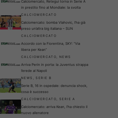
Calciomercato, Retegui torna in Serie A
in prestito fino al Mondiale: la svolta
CALCIOMERCATO
Calciomercato: bomba Vlahovic, l’ha già
preso un’altra big italiana – SUN
CALCIOMERCATO
Accordo con la Fiorentina, SKY: “Via
libera per Kean”
CALCIOMERCATO
,
NEWS
Arriva Perin in porta: la Juventus strappa
l’erede al Napoli
NEWS
,
SERIE B
Serie B, 16 in ospedale: denuncia shock,
cosa è successo
CALCIOMERCATO
,
SERIE A
Calciomercato: arriva Kean, l’ha chiesto il
nuovo allenatore