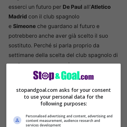
esserci un futuro per
De Paul
all’
Atletico
Madrid
con il club spagnolo
e
Simeone
che guardano al futuro e
potrebbero anche aver già scelto il suo
sostituto. Perché si parla proprio da
settimane della scelta del club spagnolo di
puntare su una nuova giovane promessa
come
Javi Guerra
del
Valencia
.
stopandgoal.com asks for your consent
to use your personal data for the
following purposes:
Personalised advertising and content, advertising and
content measurement, audience research and
services development