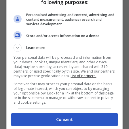
following purposes:
Il Milan Futuro è al terzultimo posto in
Serie C
e rischia la
retrocessione in Serie
Personalised advertising and content, advertising and
content measurement, audience research and
D.
La seconda squadra del Milan aveva un
services development
progetto vincente a inizio stagione, si
Store and/or access information on a device
pensava potesse fare molto bene con in
Learn more
panchina l’ex difensore, e invece la
Your personal data will be processed and information from
situazione è cambiata e solo in negativo.
your device (cookies, unique identifiers, and other device
data) may be stored by, accessed by and shared with 319
partners, or used specifically by this site. We and our partners
may use precise geolocation data.
List of partners.
L’esonero di Bonera
era una scelta
Some vendors may process your personal data on the basis
inevitabile ma ora il
Milan
Futuro
rischia di
of legitimate interest, which you can object to by managing
your options below. Look for a link at the bottom of this page
restare senza l’allenatore, almeno
or in the site menu to manage or withdraw consent in privacy
and cookie settings.
nell’immediato. La prima scelta era Alberto
Bollini, attuale ct della Nazionale Under 19,
Consent
individuato dalla società rossonera come il