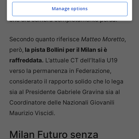
Manage options
nome giusto per riabilitare una squadra
che ora sembra completamente persa.
Secondo quanto riferisce
Matteo Moretto
,
però,
la pista Bollini per il Milan si è
raffreddata.
L’attuale CT dell’Italia U19
verso la permanenza in Federazione,
considerato il rapporto solido che lo lega
sia al Presidente Gabriele Gravina sia al
Coordinatore delle Nazionali Giovanili
Maurizio Viscidi.
Milan Futuro senza