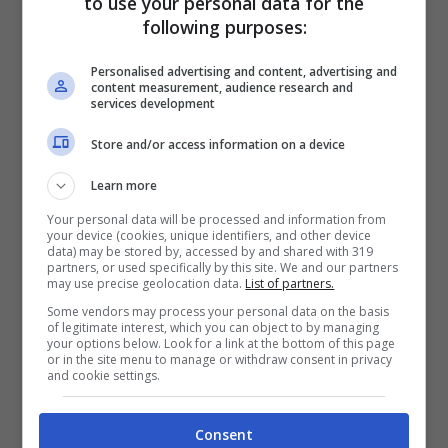
to use your personal data for the
following purposes:
Personalised advertising and content, advertising and
La rosa della Juventus è tornata a essere
content measurement, audience research and
services development
completa e super competitiva
dopo i
problemi che hanno riguardato in primis gli
Store and/or access information on a device
infortuni di
Bremer
e
Cabal
che hanno
Learn more
lasciato i bianconeri spiazzati nella prima
Your personal data will be processed and information from
your device (cookies, unique identifiers, and other device
metà della stagione. Ora il mercato ha
data) may be stored by, accessed by and shared with 319
partners, or used specifically by this site. We and our partners
portato volti nuovi ma non tutti fanno al
may use precise geolocation data.
List of partners.
caso di Thiago Motta, come dimostrato
Some vendors may process your personal data on the basis
of legitimate interest, which you can object to by managing
your options below. Look for a link at the bottom of this page
dalle scelte del tecnico.
or in the site menu to manage or withdraw consent in privacy
and cookie settings.
Thiago Motta ha presentato la
lista UEFA
Consent
della
Juventus
e ha inserito solo tre dei