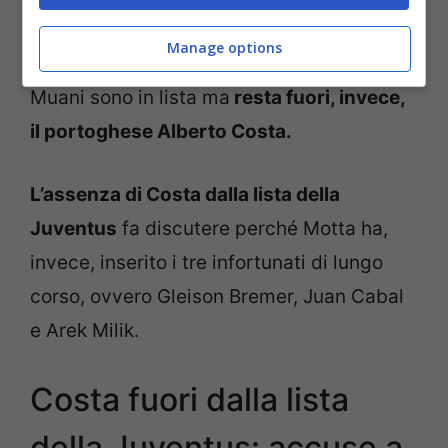
quattro nuovi acquisti arrivati a Torino.
Manage options
Lloyd Kelly, Renato Veiga e Randal Kolo
Muani sono in lista ma
resta fuori, invece,
il portoghese Alberto Costa.
L’assenza di Costa dalla lista della
Juventus
fa discutere perché Motta ha,
invece, inserito i tre infortunati di lungo
corso, ovvero Gleison Bremer, Juan Cabal
e Arek Milik.
Costa fuori dalla lista
della Juventus: accuse a