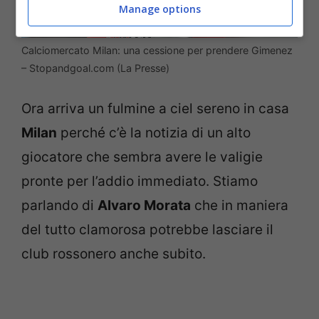
Manage options
Calciomercato Milan: una cessione per prendere Gimenez
– Stopandgoal.com (La Presse)
Ora arriva un fulmine a ciel sereno in casa
Milan
perché c’è la notizia di un alto
giocatore che sembra avere le valigie
pronte per l’addio immediato. Stiamo
parlando di
Alvaro Morata
che in maniera
del tutto clamorosa potrebbe lasciare il
club rossonero anche subito.