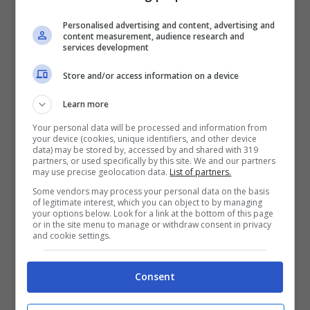
maglia rossonera da un momento all’altro
Personalised advertising and content, advertising and
content measurement, audience research and
ma allo stesso tempo uno degli attaccanti
services development
del club rossonero verrebbe venduto per
Store and/or access information on a device
fare spazio proprio al suo arrivo. Occhio a
Learn more
quello che può accadere proprio nei giorni
Your personal data will be processed and information from
finali del
calciomercato
di gennaio.
your device (cookies, unique identifiers, and other device
data) may be stored by, accessed by and shared with 319
partners, or used specifically by this site. We and our partners
may use precise geolocation data.
List of partners.
Some vendors may process your personal data on the basis
of legitimate interest, which you can object to by managing
your options below. Look for a link at the bottom of this page
or in the site menu to manage or withdraw consent in privacy
and cookie settings.
Consent