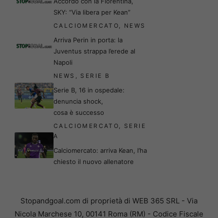
Accordo con la Fiorentina,
SKY: “Via libera per Kean”
CALCIOMERCATO
,
NEWS
Arriva Perin in porta: la
Juventus strappa l’erede al
Napoli
NEWS
,
SERIE B
Serie B, 16 in ospedale:
denuncia shock,
cosa è successo
CALCIOMERCATO
,
SERIE
A
Calciomercato: arriva Kean, l’ha
chiesto il nuovo allenatore
Stopandgoal.com di proprietà di WEB 365 SRL - Via
Nicola Marchese 10, 00141 Roma (RM) - Codice Fiscale